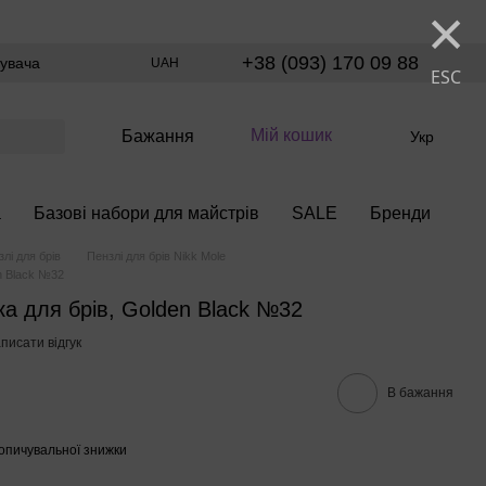
×
+38 (093) 170 09 88
тувача
UAH
ESC
Мій кошик
Бажання
Укр
а
Базові набори для майстрів
SALE
Бренди
лі для брів
Пензлі для брів Nikk Mole
n Black №32
ка для брів, Golden Black №32
писати відгук
В бажання
опичувальної знижки