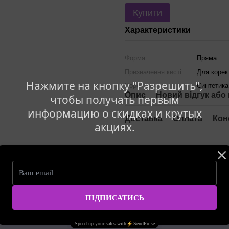
Купити
Характеристики
Форма
Пряма
Призначення кисті
Для корек
Нажмите на кнопку "Разрешить",
Ворс
Синтетика
Опис
Новий відгук або
чтобы получать первым
информацию о скидках и крутых
Доставка
Оплата
Кон
акциях.