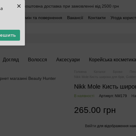
×
Безкоштовна доставка при замовленні від 2500 грн
ua
оставка
Обмін та повернення
Вакансії
Контакти
Угода корис
решить
Догляд
Волосся
Аксесуари
Корейська косметик
Головна
Каталог
Брови
Пенз
Nikk Mole Кисть широка для брів, Golde
Nikk Mole Кисть широ
В наявності
Артикул: NM179
На
265.00 грн
Ввійти
для відображення нак
%