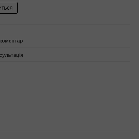
иться
 коментар
сультація