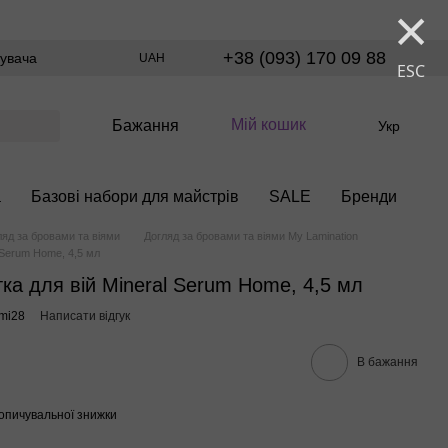
×
+38 (093) 170 09 88
тувача
UAH
ESC
Мій кошик
Бажання
Укр
а
Базові набори для майстрів
SALE
Бренди
ляд за бровами та віями
Догляд за бровами та віями My Lamination
l Serum Home, 4,5 мл
тка для вій Mineral Serum Home, 4,5 мл
mi28
Написати відгук
В бажання
опичувальної знижки