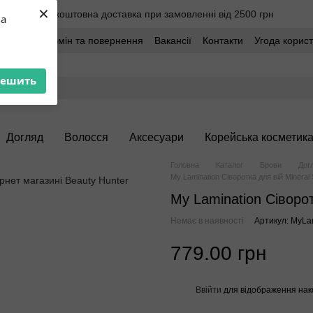
×
Безкоштовна доставка при замовленні від 2500 грн
ua
оставка
Обмін та повернення
Вакансії
Контакти
Угода корис
решить
Догляд
Волосся
Аксесуари
Корейська косметик
Головна
Каталог
Брови
Дог
My Lamination Сіворотка для вій Minera
My Lamination Сіворо
Немає в наявності
Артикул: MyLa
779.00 грн
Ввійти
для відображення нак
%