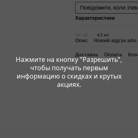
Повідомити, коли з'яв
Характеристики
Об `єм
4,5 мл
Опис
Новий відгук або
Доставка
Оплата
Кон
Нажмите на кнопку "Разрешить",
чтобы получать первым
информацию о скидках и крутых
акциях.