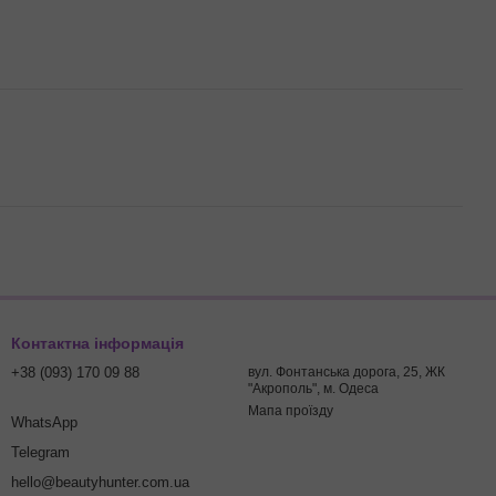
Контактна інформація
+38 (093) 170 09 88
вул. Фонтанська дорога, 25, ЖК
"Акрополь", м. Одеса
Мапа проїзду
WhatsApp
Telegram
hello@beautyhunter.com.ua