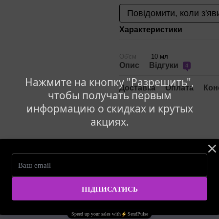
Повідомити, коли з'яв
Характеристики
Об'єм
10 мл
Опис
Відгуки
4
Нажмите на кнопку "Разрешить",
Доставка
Оплата
Кон
чтобы получать первым
информацию о скидках и крутых
акциях.