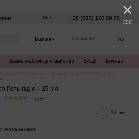
×
+38 (093) 170 09 88
тувача
UAH
ESC
Мій кошик
Бажання
Укр
а
Базові набори для майстрів
SALE
Бренди
ляд за шкірою навколо очей
Догляд за шкірою навколо очей LeviSsime
мл
ch Гель під очі 15 мл
4 відгуки
В бажання
опичувальної знижки