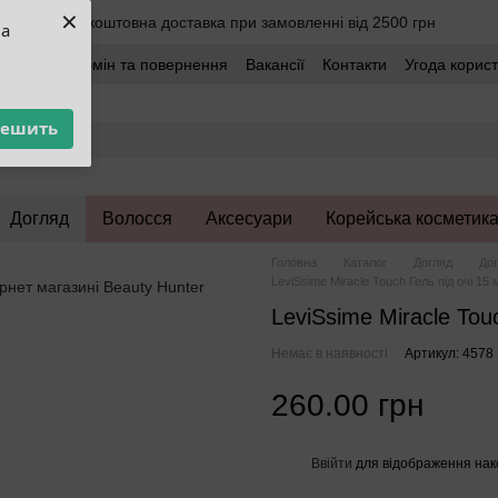
×
Безкоштовна доставка при замовленні від 2500 грн
ua
оставка
Обмін та повернення
Вакансії
Контакти
Угода корис
решить
Догляд
Волосся
Аксесуари
Корейська косметик
Головна
Каталог
Догляд
Дог
LeviSsime Miracle Touch Гель під очі 15 
LeviSsime Miracle Tou
Немає в наявності
Артикул: 4578
260.00 грн
Ввійти
для відображення нак
%