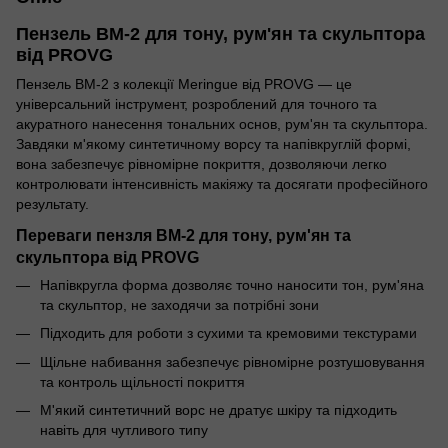
Пензель BM-2 для тону, рум'ян та скульптора
від PROVG
Пензель BM-2 з колекції Meringue від PROVG — це
універсальний інструмент, розроблений для точного та
акуратного нанесення тональних основ, рум'ян та скульптора.
Завдяки м'якому синтетичному ворсу та напівкруглій формі,
вона забезпечує рівномірне покриття, дозволяючи легко
контролювати інтенсивність макіяжу та досягати професійного
результату.
Переваги пензля BM-2 для тону, рум'ян та
скульптора від PROVG
Напівкругла форма дозволяє точно наносити тон, рум'яна
та скульптор, не заходячи за потрібні зони
Підходить для роботи з сухими та кремовими текстурами
Щільне набивання забезпечує рівномірне розтушовування
та контроль щільності покриття
М'який синтетичний ворс не дратує шкіру та підходить
навіть для чутливого типу