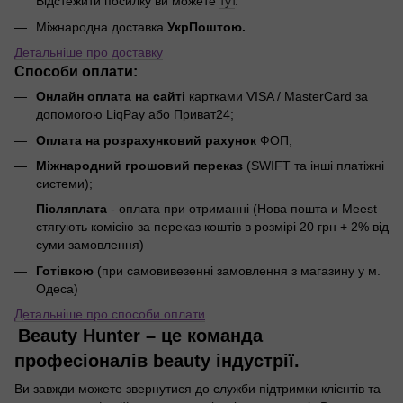
Відстежити посилку ви можете
тут
.
Міжнародна доставка
УкрПоштою.
Детальніше про доставку
Способи оплати:
Онлайн оплата на сайті
картками VISA / MasterCard за
допомогою LiqPay або Приват24;
Оплата на розрахунковий рахунок
ФОП;
Міжнародний грошовий переказ
(SWIFT та інші платіжні
системи);
Післяплата
- оплата при отриманні (Нова пошта и Meest
стягують комісію за переказ коштів в розмірі 20 грн + 2% від
суми замовлення)
Готівкою
(при самовивезенні замовлення з магазину у м.
Одеса)
Детальніше про способи оплати
Beauty Hunter – це команда
професіоналів beauty індустрії.
Ви завжди можете звернутися до служби підтримки клієнтів та