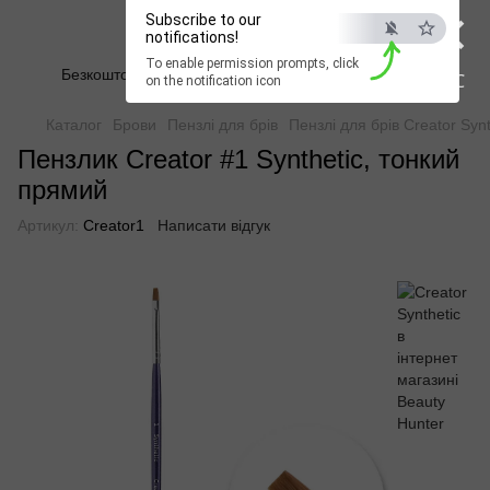
×
Subscribe to our
Beauty Hunter
notifications!
To enable permission prompts, click
Безкоштовна доставка при замовленні від 2500 грн
ESC
on the notification icon
Каталог
Брови
Пензлі для брів
Пензлі для брів Creator Synt
Пензлик Creator #1 Synthetic, тонкий
прямий
Артикул:
Creator1
Написати відгук