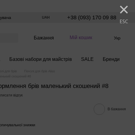
×
+38 (093) 170 09 88
тувача
UAH
ESC
Мій кошик
Бажання
Укр
а
Базові набори для майстрів
SALE
Бренди
лі для брів
Пензлі для брів Alias
ленький скошений #8
формлення брів маленький скошений #8
писати відгук
В бажання
опичувальної знижки