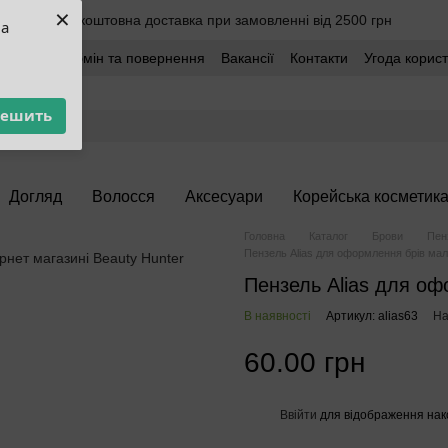
×
Безкоштовна доставка при замовленні від 2500 грн
ua
оставка
Обмін та повернення
Вакансії
Контакти
Угода корис
решить
Догляд
Волосся
Аксесуари
Корейська косметик
Головна
Каталог
Брови
Пенз
Пензель Alias для оформлення брів ма
Пензель Alias для о
В наявності
Артикул: alias63
На
60.00 грн
Ввійти
для відображення нак
%