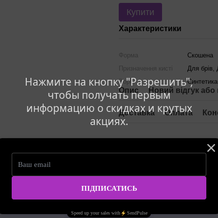
Купити
Характеристики
Форма
Скошена
Призначення кисті
Для брів, 
Нажмите на кнопку "Разрешить",
Ворс
Синтетика
Опис
Новий відгук або
чтобы получать первым
информацию о скидках и крутых
Доставка
Оплата
Кон
акциях.