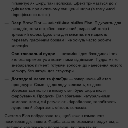
пігментує як шкіру, так і волоски. Ефект тримається до 7
днів навіть при активному очищенні шкіри (в тому числі
гідрофільною олією).
Deep Brow Tint
— найстійкіша лінійка Elan. Підходить для
випадків, коли потрібен насичений, виразний колір і
тривалий ефект. Ідеальна для клієнтів, які надають
перевагу графічним бровам і не хочуть часто робити
корекцію.
Освітлювальні пудри
— незамінні для блондинок і тих,
хто експериментує з незвичними відтінками. Пудра м’яко
знебарвлює пігмент, готуючи волоски до нанесення нового
кольору без шкоди для структури.
Доглядові маски та флюїди
— завершальний етап
процедури. Саме від догляду залежить, як довго
збережеться колір і в якому стані буде шкіра після
фарбування. Продукти Elan збагачені натуральними
компонентами, які регулюють гідробаланс, запобігають
лущенню й зберігають м’якість волосків.
Система Elan побудована так, щоб кожен компонент
посилював дію іншого. Фарба стає не окремим продуктом, а
частиною комплексної процедури, яку оцінять як