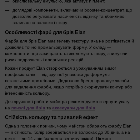
окислювальну емульсію, яка активує пігмент;
доглядові компоненти, включаючи booster-концентрат, що
дозволяє регулювати насиченість відтінку та дбайливо
впливає на волоски і шкіру.
Особливості фарб для брів Elan
Фарба для брів Elan має гелеву текстуру, яка не розтікається й
дозволяє точно промальовувати форму. У складі —
компоненти, що захищають та зволожують шкіру, знижуючи
ризик подразнень і алергічних реакцій.
Кожен продукт Elan створюється з урахуванням вимог
професіоналів — від зручної упаковки до формул з
веганськими протеїнами. Додатково бренд пропонує засоби
для видалення фарби, якщо потрібно скоригувати контур або
інтенсивність кольору.
Для зручності роботи майстра рекомендуємо звернути увагу
на
пензлі для брів
та
аксесуари для брів
.
Стійкість кольору та тривалий ефект
Одна з головних причин, чому майстри обирають фарбу Elan
— її стійкість. Колір зберігається на волосках до 30 днів, а на
шкірі — до 14 днів (залежно від типу шкіри). Пігмент