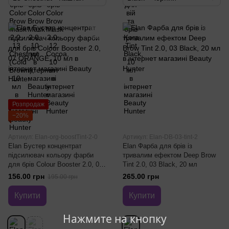
Розпродаж
−20%
Артикул: Elan-org-boostTint-2-0
Артикул: Elan-DB-03-tint-2
Elan Бустер концентрат
Elan Фарба для брів із
підсилювач кольору фарби
тривалим ефектом Deep Brow
для брів Colour Booster 2.0, 07
Tint 2.0, 03 Black, 20 мл
ORANGE, 10 мл
156.00 грн
265.00 грн
195.00 грн
Купити
Купити
Нажмите на кнопку