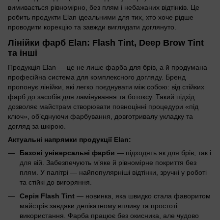
вимивається рівномірно, без плям і небажаних відтінків. Це
робить продукти Elan ідеальними для тих, хто хоче рідше
проводити корекцію та завжди виглядати доглянуто.
Лінійки фарб Elan: Flash Tint, Deep Brow Tint
та інші
Продукція Elan — це не лише фарба для брів, а й продумана
професійна система для комплексного догляду. Бренд
пропонує лінійки, які легко поєднувати між собою: від стійких
фарб до засобів для ламінування та ботоксу. Такий підхід
дозволяє майстрам створювати повноцінні процедури «під
ключ», об’єднуючи фарбування, довготривалу укладку та
догляд за шкірою.
Актуальні напрямки продукції Elan:
Базові універсальні фарби
— підходять як для брів, так і
для вій. Забезпечують м’яке й рівномірне покриття без
плям. У палітрі — найпопулярніші відтінки, зручні у роботі
та стійкі до вигоряння.
Серія Flash Tint
— новинка, яка швидко стала фаворитом
майстрів завдяки делікатному впливу та простоті
використання. Фарба працює без окисника, але чудово