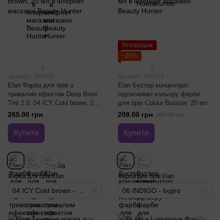
Розпродаж
−20%
5
2
Артикул: 390559
Артикул: 390573
Elan Фарба для брів з
Elan Бустер концентрат
тривалим ефектом Deep Brow
підсилювач кольору фарби
Tint 2.0, 04 ICY Cold brown, 20
для брів Colour Booster, 20 мл
мл
265.00 грн
208.00 грн
260.00 грн
Купити
Купити
Фарба для брів Elan
Фарба для брів Elan
04 ICY Cold brown - Холодно-коричневий
06 INDIGO - Індіго