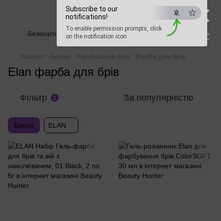
×
Subscribe to our
Beauty Hunter
notifications!
To enable permission prompts, click
Безкоштовна доставка при замовленні від 2500 грн
ESC
on the notification icon
Каталог
Брови
Фарбування брів
Фарба для брів
Elan фарба для брів
Фільтр
За популярністю
1
Бренд
ELAN