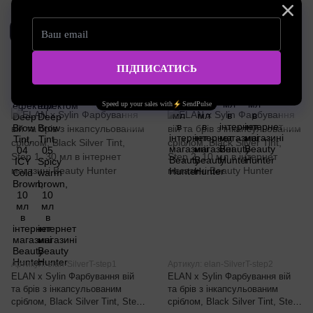
Фарба для брів Elan
Фарба для брів Elan
Neutral Brown
04 ICY Cold brown - Холодно-коричневий
Артикул: elan-SilverT-step1
Артикул: elan-SilverT-step2
ELAN x Sylin Фарбування вій
ELAN x Sylin Фарбування вій
та брів з інкапсульованим
та брів з інкапсульованим
сріблом, Black Silver Tint, Step
сріблом, Black Silver Tint, Step