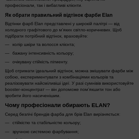
професіонали, так і вибагливі клієнти.
Як обрати правильний відтінок фарби Elan
Відтінки фарб Elan представлені у широкій палітрі — від
холодного графітового до м’яких світло-коричневих. Щоб
підібрати потрібний відтінок, враховуйте:
колір шкіри та волосся клієнта;
бажану інтенсивність кольору;
очікувану стійкість пігменту.
Щоб отримати ідеальний відтінок, можна змішувати фарби між
собою, експериментувати з комбінаціями кольорів та
реалізовувати найсміливіші ідеї. У разі сумнівів використовуйте
booster-концентрат — він допоможе пом’якшити тон або
зробити його насиченішим.
Чому професіонали обирають ELAN?
Серед безлічі брендів фарба для брів Elan вирізняється:
стійкістю та стабільністю кольору;
зручною системою фарбування;