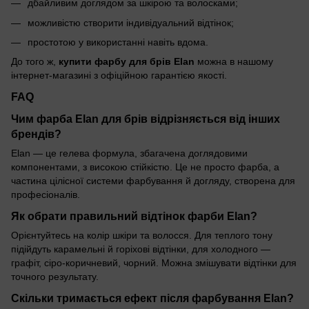
дбайливим доглядом за шкірою та волосками;
можливістю створити індивідуальний відтінок;
простотою у використанні навіть вдома.
До того ж,
купити фарбу для брів Elan
можна в нашому
інтернет-магазині з офіційною гарантією якості.
FAQ
Чим фарба Elan для брів відрізняється від інших
брендів?
Elan — це гелева формула, збагачена доглядовими
компонентами, з високою стійкістю. Це не просто фарба, а
частина цілісної системи фарбування й догляду, створена для
професіоналів.
Як обрати правильний відтінок фарби Elan?
Орієнтуйтесь на колір шкіри та волосся. Для теплого тону
підійдуть карамельні й горіхові відтінки, для холодного —
графіт, сіро-коричневий, чорний. Можна змішувати відтінки для
точного результату.
Скільки тримається ефект після фарбування Elan?