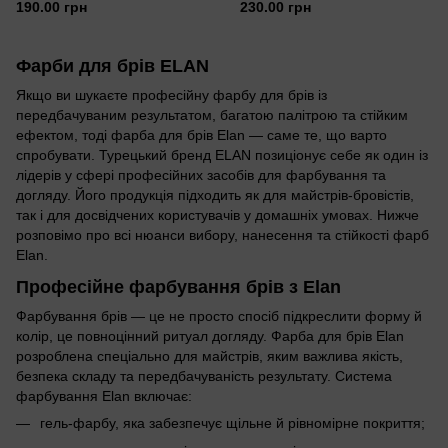
1, 30 мл
2, 10 мл
190.00 грн
230.00 грн
Фарби для брів ELAN
Якщо ви шукаєте професійну фарбу для брів із
передбачуваним результатом, багатою палітрою та стійким
ефектом, тоді фарба для брів Elan — саме те, що варто
спробувати. Турецький бренд ELAN позиціонує себе як один із
лідерів у сфері професійних засобів для фарбування та
догляду. Його продукція підходить як для майстрів-бровістів,
так і для досвідчених користувачів у домашніх умовах. Нижче
розповімо про всі нюанси вибору, нанесення та стійкості фарб
Elan.
Професійне фарбування брів з Elan
Фарбування брів — це не просто спосіб підкреслити форму й
колір, це повноцінний ритуал догляду. Фарба для брів Elan
розроблена спеціально для майстрів, яким важлива якість,
безпека складу та передбачуваність результату. Система
фарбування Elan включає:
гель-фарбу, яка забезпечує щільне й рівномірне покриття;