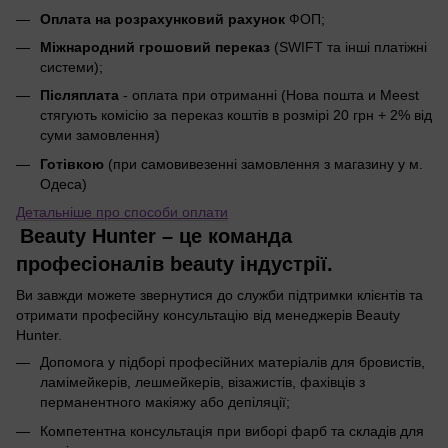
Оплата на розрахунковий рахунок
ФОП;
Міжнародний грошовий переказ
(SWIFT та інші платіжні
системи);
Післяплата
- оплата при отриманні (Нова пошта и Meest
стягують комісію за переказ коштів в розмірі 20 грн + 2% від
суми замовлення)
Готівкою
(при самовивезенні замовлення з магазину у м.
Одеса)
Детальніше про способи оплати
Beauty Hunter – це команда
професіоналів beauty індустрії.
Ви завжди можете звернутися до служби підтримки клієнтів та
отримати професійну консультацію від менеджерів Beauty
Hunter.
Допомога у підборі професійних матеріалів для бровистів,
ламімейкерів, лешмейкерів, візажистів, фахівців з
перманентного макіяжу або депіляції;
Компетентна консультація при виборі фарб та складів для