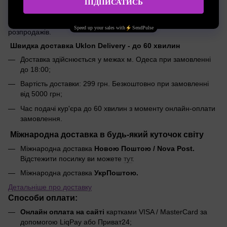
(післяплата)
*
Безкоштовна доставка не дійсна в період знижок і
розпродажів.
Швидка доставка Uklon Delivery - до 60 хвилин
Доставка здійснюється у межах м. Одеса при замовленні
до 18:00;
Вартість доставки: 299 грн. Безкоштовно при замовленні
від 5000 грн;
Час подачі кур'єра до 60 хвилин з моменту онлайн-оплати
замовлення.
Міжнародна доставка в будь-який куточок світу
Міжнародна доставка
Новою Поштою / Nova Post.
Відстежити посилку ви можете
тут
.
Міжнародна доставка
УкрПоштою.
Детальніше про доставку
Способи оплати:
Онлайн оплата на сайті
картками VISA / MasterCard за
допомогою LiqPay або Приват24;