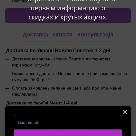
Відповісти
первым информацию о
Написати відгук
скидках и крутых акциях.
Доставка
Оплата
Консультація
Доставка по Україні Новою Поштою 1-2 дні
Доставка замовлень Новою Поштою по тарифам
кур'єрської служби;
Безкоштовна доставка Новою Поштою при замовленні на
суму від 2500 грн
*
;
Оплата замовлень онлайн на сайті або при отриманні
(післяплата)
Доставка по Україні Meest 1-4 дні
Доставка замовлень Meest по тарифам кур'єрської служби;
Безкоштовна доставка Meest при замовленні на суму від
2000 грн
*
;
Оплата замовлень онлайн на сайті або при отриманні