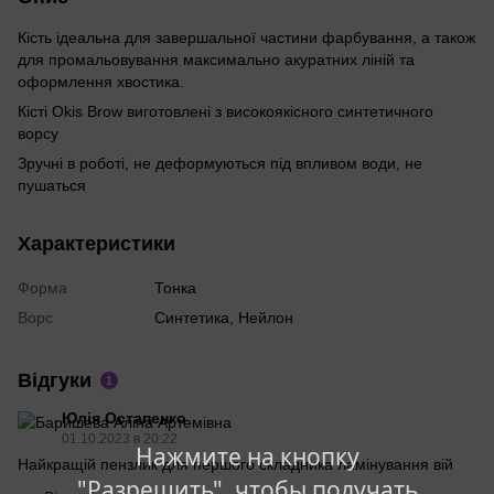
Кість ідеальна для завершальної частини фарбування, а також
для промальовування максимально акуратних ліній та
оформлення хвостика.
Кісті Okis Brow виготовлені з високоякісного синтетичного
ворсу
Зручні в роботі, не деформуються під впливом води, не
пушаться
Характеристики
Форма
Тонка
Ворс
Синтетика, Нейлон
Відгуки
1
Юлія Остапенко
01.10.2023 в 20:22
Нажмите на кнопку
Найкращій пензлик для першого складника ламінування вій
"Разрешить", чтобы получать