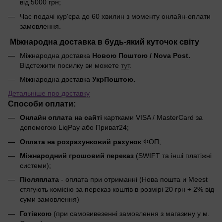
від 5000 грн;
Час подачі кур'єра до 60 хвилин з моменту онлайн-оплати
замовлення.
Міжнародна доставка в будь-який куточок світу
Міжнародна доставка
Новою Поштою / Nova Post.
Відстежити посилку ви можете
тут
.
Міжнародна доставка
УкрПоштою.
Детальніше про доставку
Способи оплати:
Онлайн оплата на сайті
картками VISA / MasterCard за
допомогою LiqPay або Приват24;
Оплата на розрахунковий рахунок
ФОП;
Міжнародний грошовий переказ
(SWIFT та інші платіжні
системи);
Післяплата
- оплата при отриманні (Нова пошта и Meest
стягують комісію за переказ коштів в розмірі 20 грн + 2% від
суми замовлення)
Готівкою
(при самовивезенні замовлення з магазину у м.