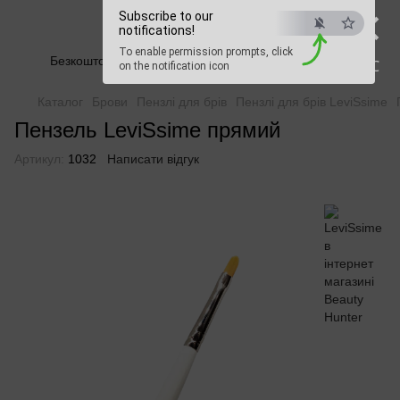
×
Subscribe to our
Beauty Hunter
notifications!
To enable permission prompts, click
Безкоштовна доставка при замовленні від 2500 грн
ESC
on the notification icon
Каталог
Брови
Пензлі для брів
Пензлі для брів LeviSsime
Пензель LeviSsime прямий
Артикул:
1032
Написати відгук