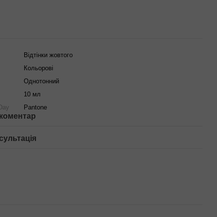
Відтінки жовтого
Кольорові
Однотонний
10 мл
 Day
Pantone
 коментар
сультація