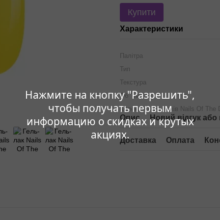
Купити
Характеристики
Палітра
Тип
Текстура
Нажмите на кнопку "Разрешить",
Об `єм
чтобы получать первым
Колекція гель-лаків Nails Of The
Опис
Новий відгук або
информацию о скидках и крутых
акциях.
Доставка
Оплата
Кон