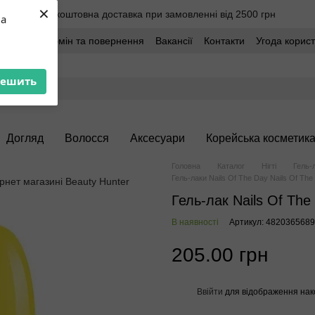
×
Безкоштовна доставка при замовленні від 2500 грн
ua
оставка
Обмін та повернення
Вакансії
Контакти
Угода корис
решить
Догляд
Волосся
Аксесуари
Корейська косметик
Головна
Каталог
Нігті
Гель-
Гель-лаки Nails Of The Day Nails Of The
Гель-лак Nails Of The
В наявності
Артикул: 482036568
205.00 грн
Ввійти
для відображення нак
%