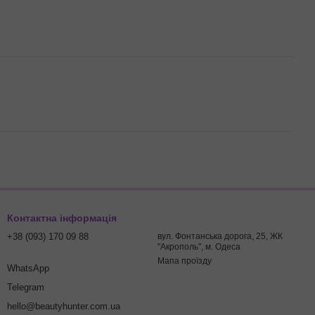
Контактна інформація
+38 (093) 170 09 88
вул. Фонтанська дорога, 25, ЖК
"Акрополь", м. Одеса
Мапа проїзду
WhatsApp
Telegram
hello@beautyhunter.com.ua