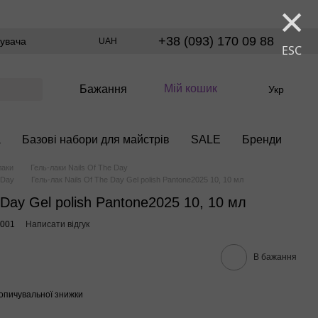
×
+38 (093) 170 09 88
тувача
UAH
ESC
Мій кошик
Бажання
Укр
а
Базові набори для майстрів
SALE
Бренди
лаки
Гель-лаки Nails Of The Day
 Day
Гель-лак Nails Of The Day Gel polish Pantone2025 10, 10 мл
 Day Gel polish Pantone2025 10, 10 мл
9001
Написати відгук
В бажання
опичувальної знижки