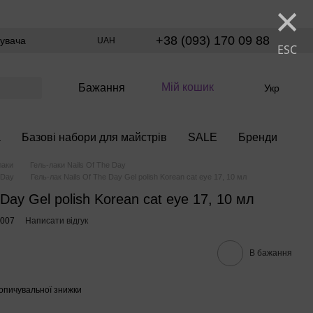
×
+38 (093) 170 09 88
тувача
UAH
ESC
Мій кошик
Бажання
Укр
а
Базові набори для майстрів
SALE
Бренди
лаки
Гель-лаки Nails Of The Day
 Day
Гель-лак Nails Of The Day Gel polish Korean cat eye 17, 10 мл
 Day Gel polish Korean cat eye 17, 10 мл
0007
Написати відгук
В бажання
опичувальної знижки