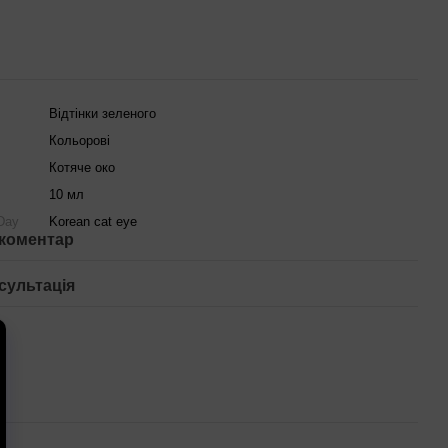
Відтінки зеленого
Кольорові
Котяче око
10 мл
 Day
Korean cat eye
 коментар
сультація