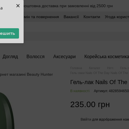
×
Безкоштовна доставка при замовленні від 2500 грн
ua
оставка
Обмін та повернення
Вакансії
Контакти
Угода корис
решить
Догляд
Волосся
Аксесуари
Корейська косметик
Головна
Каталог
Нігті
Гель-
Гель-лаки Nails Of The Day Nails Of The
Гель-лак Nails Of The
В наявності
Артикул: 482859465
235.00 грн
Ввійти
для відображення нак
%