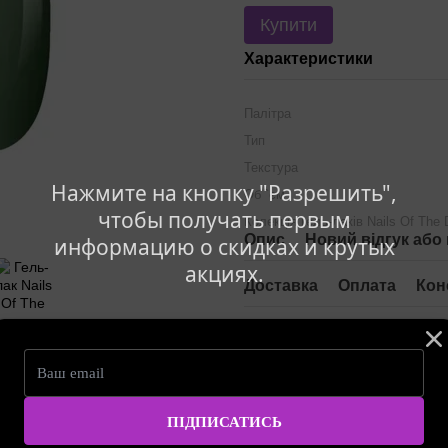
Купити
Характеристики
Палітра
Тип
Текстура
Нажмите на кнопку "Разрешить",
Об `єм
чтобы получать первым
Колекція гель-лаків Nails Of The
Опис
Новий відгук або
информацию о скидках и крутых
акциях.
Доставка
Оплата
Кон