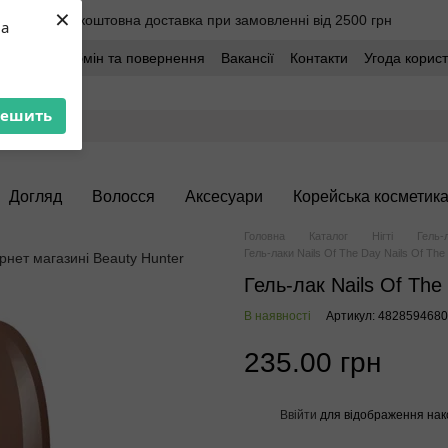
×
Безкоштовна доставка при замовленні від 2500 грн
ua
оставка
Обмін та повернення
Вакансії
Контакти
Угода корис
решить
Догляд
Волосся
Аксесуари
Корейська косметик
Головна
Каталог
Нігті
Гель-
Гель-лаки Nails Of The Day Nails Of The
Гель-лак Nails Of The
В наявності
Артикул: 482859468
235.00 грн
Ввійти
для відображення нак
%