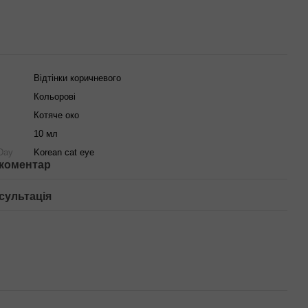
Відтінки коричневого
Кольорові
Котяче око
10 мл
 Day
Korean cat eye
 коментар
сультація