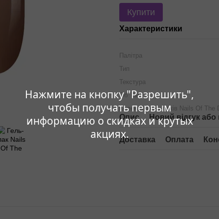
Купити
Характеристики
Палітра
Тип
Текстура
Нажмите на кнопку "Разрешить",
Об `єм
чтобы получать первым
Колекція гель-лаків Nails Of The
Опис
Новий відгук або
информацию о скидках и крутых
акциях.
Доставка
Оплата
Кон