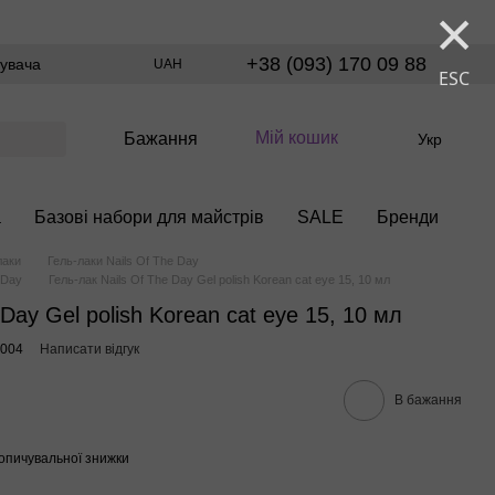
×
+38 (093) 170 09 88
тувача
UAH
ESC
Мій кошик
Бажання
Укр
а
Базові набори для майстрів
SALE
Бренди
лаки
Гель-лаки Nails Of The Day
 Day
Гель-лак Nails Of The Day Gel polish Korean cat eye 15, 10 мл
 Day Gel polish Korean cat eye 15, 10 мл
0004
Написати відгук
В бажання
опичувальної знижки