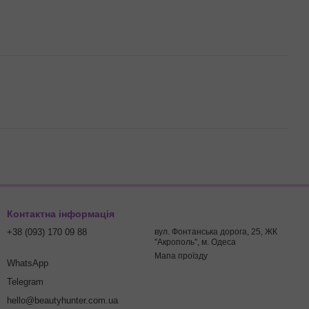
Контактна інформація
+38 (093) 170 09 88
вул. Фонтанська дорога, 25, ЖК
"Акрополь", м. Одеса
Мапа проїзду
WhatsApp
Telegram
hello@beautyhunter.com.ua