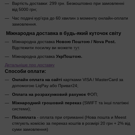
Вартість доставки: 299 грн. Безкоштовно при замовленні
від 5000 грн;
Час подачі кур'єра до 60 хвилин з моменту онлайн-оплати
замовлення.
Міжнародна доставка в будь-який куточок світу
Міжнародна доставка
Новою Поштою / Nova Post.
Відстежити посилку ви можете
тут
.
Міжнародна доставка
УкрПоштою.
Детальніше про доставку
Способи оплати:
Онлайн оплата на сайті
картками VISA / MasterCard за
допомогою LiqPay або Приват24;
Оплата на розрахунковий рахунок
ФОП;
Міжнародний грошовий переказ
(SWIFT та інші платіжні
системи);
Післяплата
- оплата при отриманні (Нова пошта и Meest
стягують комісію за переказ коштів в розмірі 20 грн + 2% від
суми замовлення)