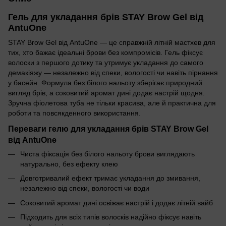
Гель для укладання брів STAY Brow Gel від
AntuOne
STAY Brow Gel від AntuOne — це справжній літній мастхев для
тих, хто бажає ідеальні брови без компромісів. Гель фіксує
волоски з першого дотику та утримує укладання до самого
демакіяжу — незалежно від спеки, вологості чи навіть пірнання
у басейн. Формула без білого нальоту зберігає природний
вигляд брів, а соковитий аромат дині додає настрій щодня.
Зручна фіолетова туба не тільки красива, але й практична для
роботи та повсякденного використання.
Переваги гелю для укладання брів STAY Brow Gel
від AntuOne
Чиста фіксація без білого нальоту брови виглядають
натурально, без ефекту клею
Довготривалий ефект тримає укладання до змивання,
незалежно від спеки, вологості чи води
Соковитий аромат дині освіжає настрій і додає літній вайб
Підходить для всіх типів волосків надійно фіксує навіть