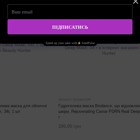
Артикул: biodance06
енова маска для обличчя
Гідрогелева маска Biodance, що відновлює
, 34г, 1 шт
шкіри, Rejuvenating Caviar PDRN Real Dee
г
280.00 грн