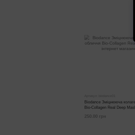
Артикул: biodance01
Biodance Зміцнююча колаг
Bio-Collagen Real Deep Mask
250.00 грн