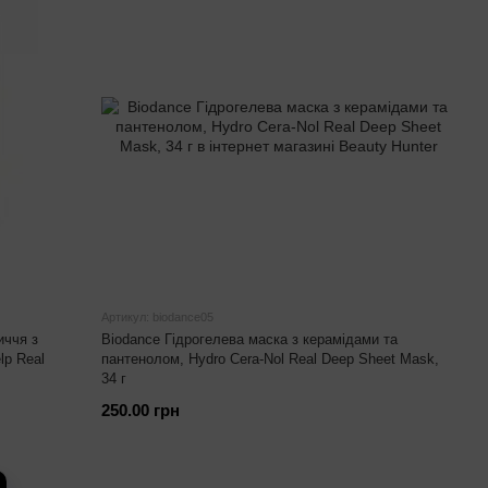
Артикул: biodance05
иччя з
Biodance Гідрогелева маска з керамідами та
lp Real
пантенолом, Hydro Cera-Nol Real Deep Sheet Mask,
34 г
250.00 грн