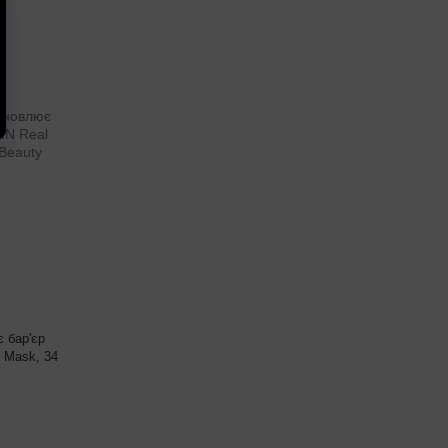
 бар'єр
p Mask, 34