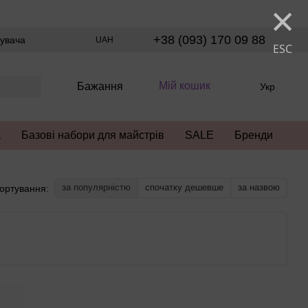
×
+38 (093) 170 09 88
тувача
UAH
ESC
Мій кошик
Бажання
Укр
а
Базові набори для майстрів
SALE
Бренди
за популярністю
спочатку дешевше
за назвою
ортування: