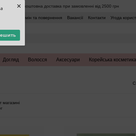
×
Безкоштовна доставка при замовленні від 2500 грн
ua
оставка
Обмін та повернення
Вакансії
Контакти
Угода корис
решить
Догляд
Волосся
Аксесуари
Корейська косметик
С