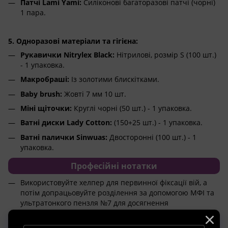
Патчі Lami Yami:
Силіконові багаторазові патчі (чорні)
1 пара.
5. Одноразові матеріали та гігієна:
Рукавички Nitrylex Black:
Нітрилові, розмір S (100 шт.)
- 1 упаковка.
Макробраші:
Із золотими блискітками.
Baby brush:
Жовті 7 мм 10 шт.
Міні щіточки:
Круглі чорні (50 шт.) - 1 упаковка.
Ватні диски Lady Cotton:
(150+25 шт.) - 1 упаковка.
Ватні палички Sinwuas:
Двосторонні (100 шт.) - 1
упаковка.
Професійні нотатки
Використовуйте хелпер для первинної фіксації вій, а
потім допрацьовуйте розділення за допомогою МФІ та
ультратонкого пензля №7 для досягнення
«інстаграмного» результату.
Саше з усіма складами слід використовувати одразу