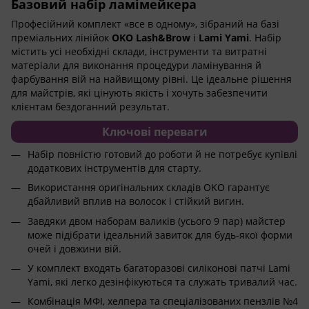
Базовий набір ламімейкера
Професійний комплект «все в одному», зібраний на базі
преміальних лінійок
OKO Lash&Brow
і
Lami Yami
. Набір
містить усі необхідні склади, інструменти та витратні
матеріали для виконання процедури ламінування й
фарбування вій на найвищому рівні. Це ідеальне рішення
для майстрів, які цінують якість і хочуть забезпечити
клієнтам бездоганний результат.
Ключові переваги
Набір повністю готовий до роботи й не потребує купівлі
додаткових інструментів для старту.
Використання оригінальних складів OKO гарантує
дбайливий вплив на волосок і стійкий вигин.
Завдяки двом наборам валиків (усього 9 пар) майстер
може підібрати ідеальний завиток для будь-якої форми
очей і довжини вій.
У комплект входять багаторазові силіконові патчі Lami
Yami, які легко дезінфікуються та служать тривалий час.
Комбінація МФІ, хелпера та спеціалізованих пензлів №4