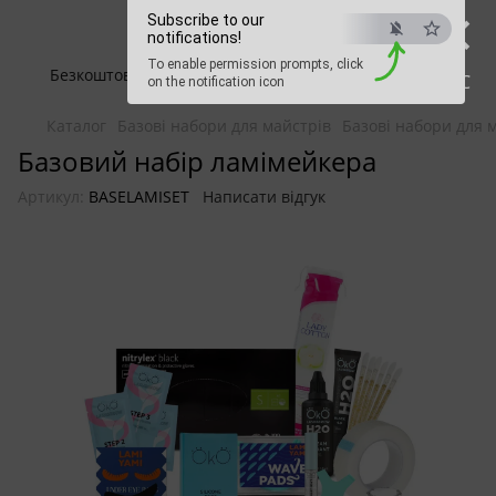
×
Beauty Hunter
Subscribe to our
notifications!
To enable permission prompts, click
Безкоштовна доставка при замовленні від 2500 грн
ESC
on the notification icon
Каталог
Базові набори для майстрів
Базові набори для 
Базовий набір ламімейкера
Артикул:
BASELAMISET
Написати відгук