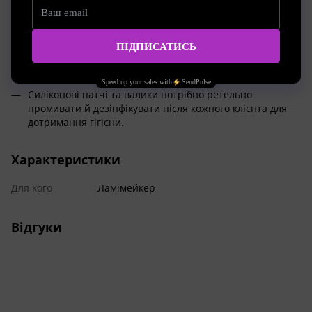
після відкриття або щільно закривати скріпкою, щоб
запобігти окисненню (не більше 24 годин).
Перед використанням складів і фарби обов’язково
проведіть патч-тест на внутрішньому згині ліктя за 24
години до процедури.
Силіконові патчі та валики потрібно ретельно
промивати й дезінфікувати після кожного клієнта для
дотримання гігієни.
Характеристики
Для кого
Ламімейкер
Відгуки