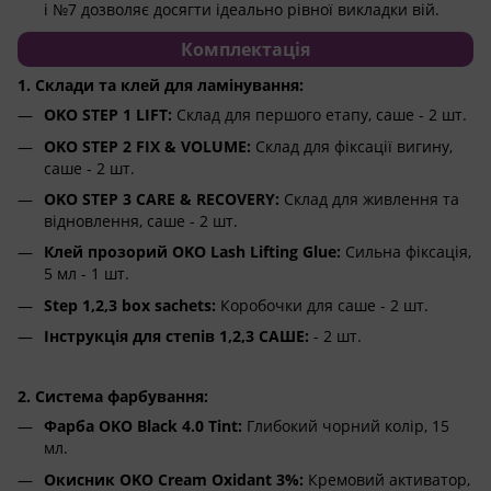
і №7 дозволяє досягти ідеально рівної викладки вій.
Комплектація
1. Склади та клей для ламінування:
OKO STEP 1 LIFT:
Склад для першого етапу, саше - 2 шт.
OKO STEP 2 FIX & VOLUME:
Склад для фіксації вигину,
саше - 2 шт.
OKO STEP 3 CARE & RECOVERY:
Склад для живлення та
відновлення, саше - 2 шт.
Клей прозорий OKO Lash Lifting Glue:
Сильна фіксація,
5 мл - 1 шт.
Step 1,2,3 box sachets:
Коробочки для саше - 2 шт.
Інструкція для степів 1,2,3 САШЕ:
- 2 шт.
2. Система фарбування:
Фарба OKO Black 4.0 Tint:
Глибокий чорний колір, 15
мл.
Окисник OKO Cream Oxidant 3%:
Кремовий активатор,