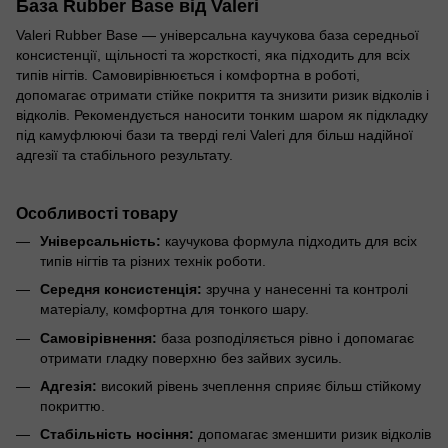
База Rubber Base від Valeri
Valeri Rubber Base — універсальна каучукова база середньої
консистенції, щільності та жорсткості, яка підходить для всіх
типів нігтів. Самовирівнюється і комфортна в роботі,
допомагає отримати стійке покриття та знизити ризик відколів і
відколів. Рекомендується наносити тонким шаром як підкладку
під камуфлюючі бази та тверді гелі Valeri для більш надійної
адгезії та стабільного результату.
Особливості товару
Універсальність:
каучукова формула підходить для всіх
типів нігтів та різних технік роботи.
Середня консистенція:
зручна у нанесенні та контролі
матеріалу, комфортна для тонкого шару.
Самовірівнення:
база розподіляється рівно і допомагає
отримати гладку поверхню без зайвих зусиль.
Адгезія:
високий рівень зчеплення сприяє більш стійкому
покриттю.
Стабільність носіння:
допомагає зменшити ризик відколів