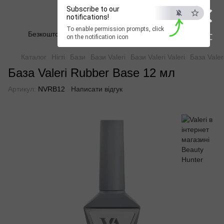
×
Subscribe to our
Beauty Hunter
notifications!
To enable permission prompts, click
Безкоштовна доставка при замовленні від 2500 грн
ESC
on the notification icon
Каталог
Нігті
Бази
Бази Valeri
Бази Valeri Valeri
База Vale
База Valeri Rubber Base 12 мл
Артикул:
NVRB12
Написати відгук