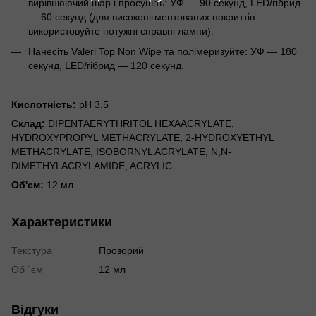
вирівнюючий шар і просушіть: УФ — 90 секунд, LED/гібрид
— 60 секунд (для високопігментованих покриттів
використовуйте потужні справні лампи).
Нанесіть Valeri Top Non Wipe та полімеризуйте: УФ — 180
секунд, LED/гібрид — 120 секунд.
Кислотність:
pH 3,5
Склад:
DIPENTAERYTHRITOL HEXAACRYLATE,
HYDROXYPROPYL METHACRYLATE, 2-HYDROXYETHYL
METHACRYLATE, ISOBORNYL ACRYLATE, N,N-
DIMETHYLACRYLAMIDE, ACRYLIC
Об'єм:
12 мл
Характеристики
Текстура
Прозорий
Об `єм
12 мл
Відгуки