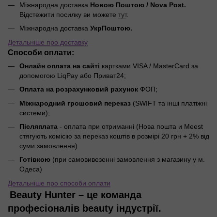
Міжнародна доставка
Новою Поштою / Nova Post.
Відстежити посилку ви можете
тут
.
Міжнародна доставка
УкрПоштою.
Детальніше про доставку
Способи оплати:
Онлайн оплата на сайті
картками VISA / MasterCard за
допомогою LiqPay або Приват24;
Оплата на розрахунковий рахунок
ФОП;
Міжнародний грошовий переказ
(SWIFT та інші платіжні
системи);
Післяплата
- оплата при отриманні (Нова пошта и Meest
стягують комісію за переказ коштів в розмірі 20 грн + 2% від
суми замовлення)
Готівкою
(при самовивезенні замовлення з магазину у м.
Одеса)
Детальніше про способи оплати
Beauty Hunter – це команда
професіоналів beauty індустрії.