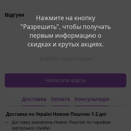
Відгуки
Нажмите на кнопку
"Разрешить", чтобы получать
первым информацию о
скидках и крутых акциях.
Додайте перший відгук
Написати відгук
Доставка
Оплата
Консультація
Доставка по Україні Новою Поштою 1-2 дні
Доставка замовлень Новою Поштою по тарифам
кур'єрської служби;