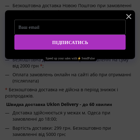
Безкоштовна доставка Новою Поштою при замовленні
на суму від 2500 грн
*
;
Оплата замовлень онлайн на сайті або при отриманні
(післяплата)
Доставка по Україні Meest 1-4 дні
Доставка замовлень Meest по тарифам
кур'єрської служби;
Безкоштовна доставка Meest при замовленні на суму
від 2000 грн
*
;
Оплата замовлень онлайн на сайті або при отриманні
(післяплата)
*
Безкоштовна доставка не дійсна в період знижок і
розпродажів.
Швидка доставка Uklon Delivery - до 60 хвилин
Доставка здійснюється у межах м. Одеса при
замовленні до 18:00;
Вартість доставки: 299 грн. Безкоштовно при
замовленні від 5000 грн;