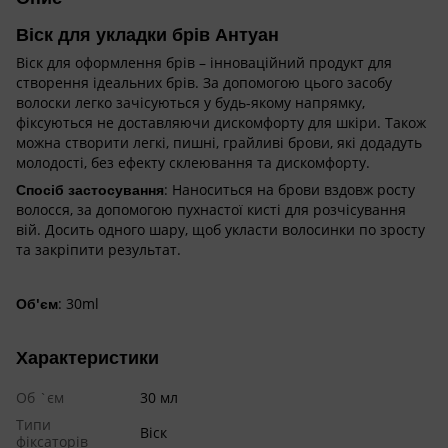
Віск для укладки брів Антуан
Віск для оформлення брів – інноваційний продукт для
створення ідеальних брів. За допомогою цього засобу
волоски легко зачісуються у будь-якому напрямку,
фіксуються не доставляючи дискомфорту для шкіри. Також
можна створити легкі, пишні, грайливі брови, які додадуть
молодості, без ефекту склеювання та дискомфорту.
Спосіб застосування
: Наноситься на брови вздовж росту
волосся, за допомогою пухнастої кисті для розчісування
вій. Досить одного шару, щоб укласти волосинки по зросту
та закріпити результат.
Об'єм
: 30ml
Характеристики
Об `єм
30 мл
Типи
Віск
фіксаторів