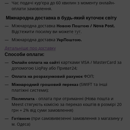
Час подачі кур'єра до 60 хвилин з моменту онлайн-
оплати замовлення.
Міжнародна доставка в будь-який куточок світу
Міжнародна доставка
Новою Поштою / Nova Post.
Відстежити посилку ви можете
тут
.
Міжнародна доставка
УкрПоштою.
Детальніше про доставку
Способи оплати:
Онлайн оплата на сайті
картками VISA / MasterCard за
допомогою LiqPay або Приват24;
Оплата на розрахунковий рахунок
ФОП;
Міжнародний грошовий переказ
(SWIFT та інші
платіжні системи);
Післяплата
- оплата при отриманні (Нова пошта и
Meest стягують комісію за переказ коштів в розмірі 20
грн + 2% від суми замовлення)
Готівкою
(при самовивезенні замовлення з магазину у
м. Одеса)