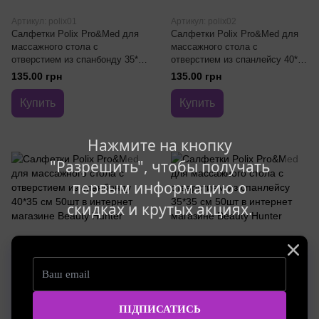
Артикул: polix01
Артикул: polix02
Салфетки Polix Pro&Med для
Салфетки Polix Pro&Med для
массажного стола с
массажного стола с
отверстием из спанбонду 35*35
отверстием из спанлейсу 40*35
см 50шт
см 50шт
135.00 грн
135.00 грн
Купить
Купить
Нажмите на кнопку
"Разрешить", чтобы получать
первым информацию о
скидках и крутых акциях.
Артикул: polix03
Артикул: polix04