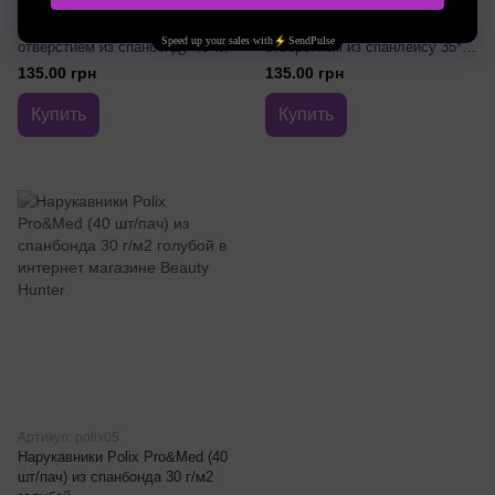
Салфетки Polix Pro&Med для
Салфетки Polix Pro&Med для
массажного стола с
массажного стола с
отверстием из спанбонду 40*35
отверстием из спанлейсу 35*35
см 50шт
см 50шт
135.00 грн
135.00 грн
Купить
Купить
Артикул: polix05
Нарукавники Polix Pro&Med (40
шт/пач) из спанбонда 30 г/м2