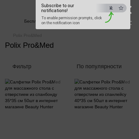
×
Subscribe to our
Beauty Hunter
notifications!
To enable permission prompts, click
Бесплатная доставка при заказе от 2500 грн
ESC
on the notification icon
Polix Pro&Med
Polix Pro&Med
Фильтр
По популярности