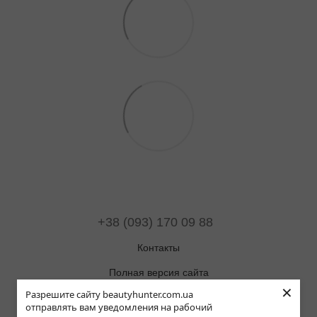
+38 (093) 170 09 88
Контакты
Полная версия сайта
×
Разрешите сайту beautyhunter.com.ua
Карта сайта
отправлять вам уведомления на рабочий