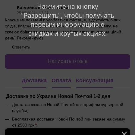
Нажмите на кнопку
Катерина Михайлівська
25.02.2024 в 17:21
"Разрешить", чтобы получать
Класне мило) мені подобається фіксація, відсутність білих
первым информацию о
слідів, класне пакування, дуже стильне на мою думку, не
скидках и крутых акциях.
склеює брівки та дозволяє їх зробити слухняними на цілий
день) Рекомендую)
Ответить
Написать отзыв
Доставка
Оплата
Консультация
Доставка по Украине Новой Почтой 1-2 дня
Доставка заказов Новой Почтой по тарифам курьерской
службы;
Бесплатная доставка Новой Почтой при заказе на сумму
от 2500 грн
*
;
Оплата заказов онлайн на сайте или при получении