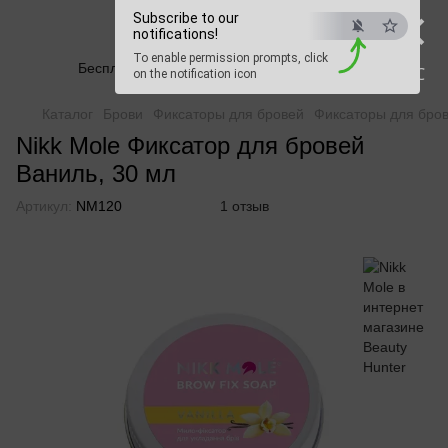
×
Subscribe to our
Beauty Hunter
notifications!
To enable permission prompts, click
Бесплатная доставка при заказе от 2500 грн
ESC
on the notification icon
Каталог
Брови
Фиксаторы для бровей
Фиксаторы для бров
Nikk Mole Фиксатор для бровей
Ваниль, 30 мл
Артикул:
NM120
1 отзыв