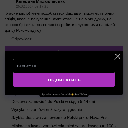
Катерина Михайлівська
25.02.2024 08 17:21
Класне мило) мені подобається фіксація, відсутність білих
слідів, класне пакування, дуже стильне на мою думку, не
склеює брівки та дозволяє їх зробити слухняними на цілий
день) Рекомендую)
Odpowiedz
Napisz opinię
Dostawa
Płatnośc
Konsultacja
Międzynarodowa dostawa do dowolnego
zakątka świata
;
Dostawa zamówień do Polski w ciągu 5-14 dni;
Wysyłanie zamówień 2 razy w tygodniu;
Szybka dostawa zamówień do Polski przez Nova Post;
Minimalna kwota zamówienia międzynarodowego to 100 zł