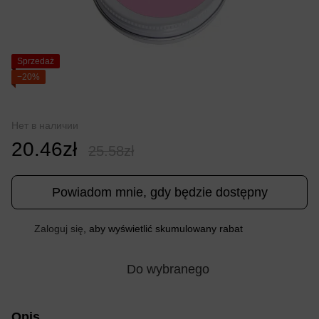
Sprzedaż
−20%
Нет в наличии
20.46zł
25.58zł
Powiadom mnie, gdy będzie dostępny
Zaloguj się
, aby wyświetlić skumulowany rabat
%
Do wybranego
Opis