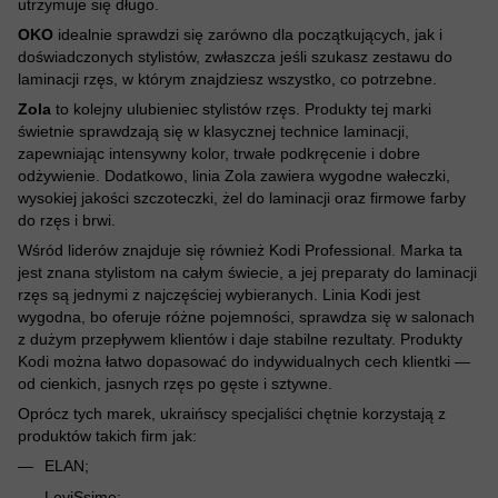
utrzymuje się długo.
OKO
idealnie sprawdzi się zarówno dla początkujących, jak i
doświadczonych stylistów, zwłaszcza jeśli szukasz zestawu do
laminacji rzęs, w którym znajdziesz wszystko, co potrzebne.
Zola
to kolejny ulubieniec stylistów rzęs. Produkty tej marki
świetnie sprawdzają się w klasycznej technice laminacji,
zapewniając intensywny kolor, trwałe podkręcenie i dobre
odżywienie. Dodatkowo, linia Zola zawiera wygodne wałeczki,
wysokiej jakości szczoteczki, żel do laminacji oraz firmowe farby
do rzęs i brwi.
Wśród liderów znajduje się również Kodi Professional. Marka ta
jest znana stylistom na całym świecie, a jej preparaty do laminacji
rzęs są jednymi z najczęściej wybieranych. Linia Kodi jest
wygodna, bo oferuje różne pojemności, sprawdza się w salonach
z dużym przepływem klientów i daje stabilne rezultaty. Produkty
Kodi można łatwo dopasować do indywidualnych cech klientki —
od cienkich, jasnych rzęs po gęste i sztywne.
Oprócz tych marek, ukraińscy specjaliści chętnie korzystają z
produktów takich firm jak:
ELAN;
LeviSsime;