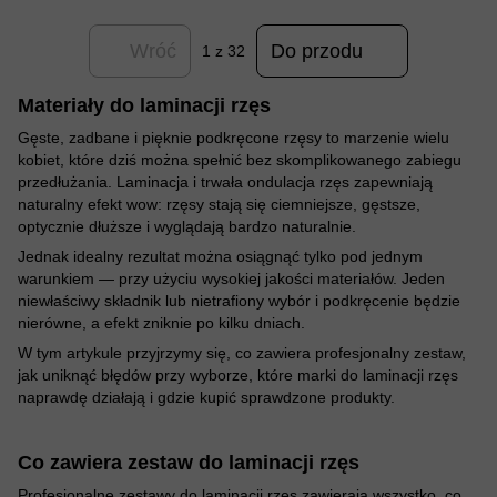
Wróć
Do przodu
1
z 32
Materiały do laminacji rzęs
Gęste, zadbane i pięknie podkręcone rzęsy to marzenie wielu
kobiet, które dziś można spełnić bez skomplikowanego zabiegu
przedłużania. Laminacja i trwała ondulacja rzęs zapewniają
naturalny efekt wow: rzęsy stają się ciemniejsze, gęstsze,
optycznie dłuższe i wyglądają bardzo naturalnie.
Jednak idealny rezultat można osiągnąć tylko pod jednym
warunkiem — przy użyciu wysokiej jakości materiałów. Jeden
niewłaściwy składnik lub nietrafiony wybór i podkręcenie będzie
nierówne, a efekt zniknie po kilku dniach.
W tym artykule przyjrzymy się, co zawiera profesjonalny zestaw,
jak uniknąć błędów przy wyborze, które marki do laminacji rzęs
naprawdę działają i gdzie kupić sprawdzone produkty.
Co zawiera zestaw do laminacji rzęs
Profesjonalne zestawy do laminacji rzęs zawierają wszystko, co