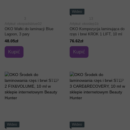
Wideo
3
13
Artykuł: okopadsblue02
Artykuł: okostep1b
OKO Wałki do laminacji Blue
OKO Kompozycja laminująca do
Lagoon, 3 pary
rzęs i brwi KROK 1 LIFT, 10 ml
48.05zł
76.62zł
Kupić
Kupić
Wideo
Wideo