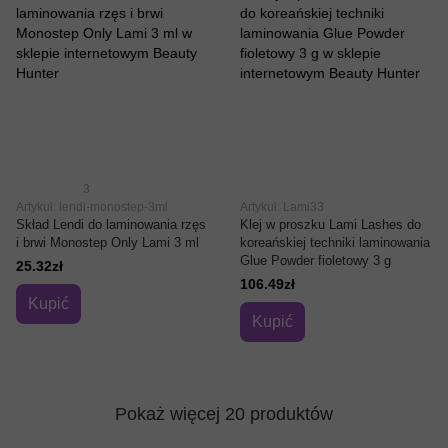
3
Artykuł: lendi-monostep-3ml
Artykuł: Lami33
Skład Lendi do laminowania rzęs
Klej w proszku Lami Lashes do
i brwi Monostep Only Lami 3 ml
koreańskiej techniki laminowania
Glue Powder fioletowy 3 g
25.32zł
106.49zł
Kupić
Kupić
Pokaż więcej 20 produktów