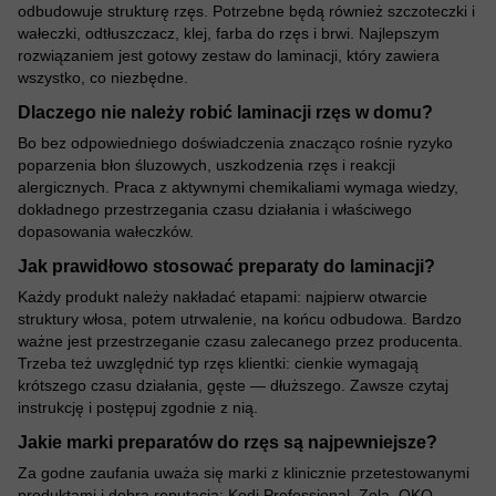
odbudowuje strukturę rzęs. Potrzebne będą również szczoteczki i
wałeczki, odtłuszczacz, klej, farba do rzęs i brwi. Najlepszym
rozwiązaniem jest gotowy zestaw do laminacji, który zawiera
wszystko, co niezbędne.
Dlaczego nie należy robić laminacji rzęs w domu?
Bo bez odpowiedniego doświadczenia znacząco rośnie ryzyko
poparzenia błon śluzowych, uszkodzenia rzęs i reakcji
alergicznych. Praca z aktywnymi chemikaliami wymaga wiedzy,
dokładnego przestrzegania czasu działania i właściwego
dopasowania wałeczków.
Jak prawidłowo stosować preparaty do laminacji?
Każdy produkt należy nakładać etapami: najpierw otwarcie
struktury włosa, potem utrwalenie, na końcu odbudowa. Bardzo
ważne jest przestrzeganie czasu zalecanego przez producenta.
Trzeba też uwzględnić typ rzęs klientki: cienkie wymagają
krótszego czasu działania, gęste — dłuższego. Zawsze czytaj
instrukcję i postępuj zgodnie z nią.
Jakie marki preparatów do rzęs są najpewniejsze?
Za godne zaufania uważa się marki z klinicznie przetestowanymi
produktami i dobrą reputacją: Kodi Professional, Zola, OKO