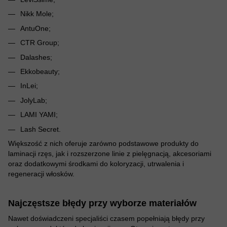
Nikk Mole;
AntuOne;
CTR Group;
Dalashes;
Ekkobeauty;
InLei;
JolyLab;
LAMI YAMI;
Lash Secret.
Większość z nich oferuje zarówno podstawowe produkty do
laminacji rzęs, jak i rozszerzone linie z pielęgnacją, akcesoriami
oraz dodatkowymi środkami do koloryzacji, utrwalenia i
regeneracji włosków.
Najczęstsze błędy przy wyborze materiałów
Nawet doświadczeni specjaliści czasem popełniają błędy przy