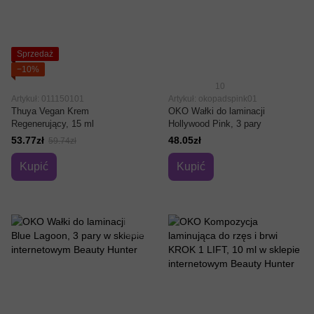
Sprzedaż
−10%
10
Artykuł: 011150101
Artykuł: okopadspink01
Thuya Vegan Krem
OKO Wałki do laminacji
Regenerujący, 15 ml
Hollywood Pink, 3 pary
53.77zł
48.05zł
59.74zł
Kupić
Kupić