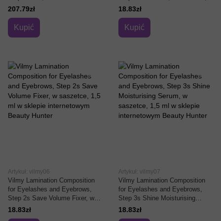
1,5 ml
207.79zł
18.83zł
Kupić
Kupić
Artykuł: vilmy06
Artykuł: vilmy07
Vilmy Lamination Composition
Vilmy Lamination Composition
for Eyelashes and Eyebrows,
for Eyelashes and Eyebrows,
Step 2s Save Volume Fixer, w
Step 3s Shine Moisturising
saszetce, 1,5 ml
Serum, w saszetce, 1,5 ml
18.83zł
18.83zł