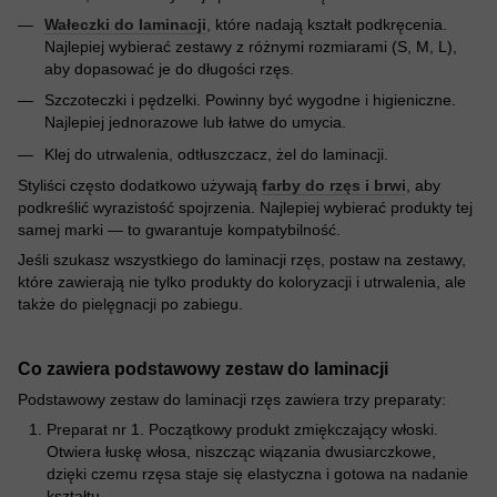
Wałeczki do laminacji
, które nadają kształt podkręcenia.
Najlepiej wybierać zestawy z różnymi rozmiarami (S, M, L),
aby dopasować je do długości rzęs.
Szczoteczki i pędzelki. Powinny być wygodne i higieniczne.
Najlepiej jednorazowe lub łatwe do umycia.
Klej do utrwalenia, odtłuszczacz, żel do laminacji.
Styliści często dodatkowo używają
farby do rzęs i brwi
, aby
podkreślić wyrazistość spojrzenia. Najlepiej wybierać produkty tej
samej marki — to gwarantuje kompatybilność.
Jeśli szukasz wszystkiego do laminacji rzęs, postaw na zestawy,
które zawierają nie tylko produkty do koloryzacji i utrwalenia, ale
także do pielęgnacji po zabiegu.
Co zawiera podstawowy zestaw do laminacji
Podstawowy zestaw do laminacji rzęs zawiera trzy preparaty:
Preparat nr 1. Początkowy produkt zmiękczający włoski.
Otwiera łuskę włosa, niszcząc wiązania dwusiarczkowe,
dzięki czemu rzęsa staje się elastyczna i gotowa na nadanie
kształtu.