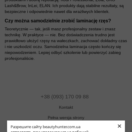
Lash&Brow, InLei, ELAN. Ich produkty dają stabilne rezultaty, są
bezpieczne i odpowiednie nawet dla wrażliwych klientek.
Czy można samodzielnie zrobić laminację rzęs?
Teoretycznie — tak, jeśli masz profesjonalny zestaw i znasz
technikę. W praktyce — nie. Bez doświadczenia trudno jest
prawidłowo ułożyć rzęsy na wałeczkach, zachować dokładny czas
i nie uszkodzić oczu. Samodzielna laminacja często kończy się
niepowodzeniem. Lepiej odbyć szkolenie lub powierzyć zabieg
profesjonaliście.
+38 (093) 170 09 88
Kontakt
Pełna wersja strony
×
Разрешите сайту beautyhunter.com.ua
Mapa strony