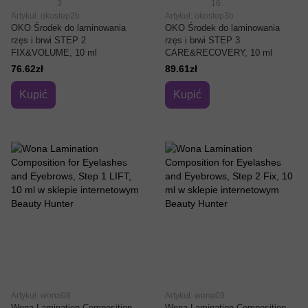
3
16
Artykuł: okostep2b
Artykuł: okostep3b
OKO Środek do laminowania
OKO Środek do laminowania
rzęs i brwi STEP 2
rzęs i brwi STEP 3
FIX&VOLUME, 10 ml
CARE&RECOVERY, 10 ml
76.62zł
89.61zł
Kupić
Kupić
Artykuł: wona08
Artykuł: wona09
Wona Lamination Composition
Wona Lamination Composition