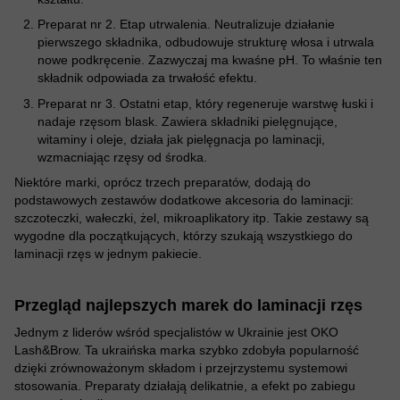
Preparat nr 2. Etap utrwalenia. Neutralizuje działanie
pierwszego składnika, odbudowuje strukturę włosa i utrwala
nowe podkręcenie. Zazwyczaj ma kwaśne pH. To właśnie ten
składnik odpowiada za trwałość efektu.
Preparat nr 3. Ostatni etap, który regeneruje warstwę łuski i
nadaje rzęsom blask. Zawiera składniki pielęgnujące,
witaminy i oleje, działa jak pielęgnacja po laminacji,
wzmacniając rzęsy od środka.
Niektóre marki, oprócz trzech preparatów, dodają do
podstawowych zestawów dodatkowe akcesoria do laminacji:
szczoteczki, wałeczki, żel, mikroaplikatory itp. Takie zestawy są
wygodne dla początkujących, którzy szukają wszystkiego do
laminacji rzęs w jednym pakiecie.
Przegląd najlepszych marek do laminacji rzęs
Jednym z liderów wśród specjalistów w Ukrainie jest OKO
Lash&Brow. Ta ukraińska marka szybko zdobyła popularność
dzięki zrównoważonym składom i przejrzystemu systemowi
stosowania. Preparaty działają delikatnie, a efekt po zabiegu