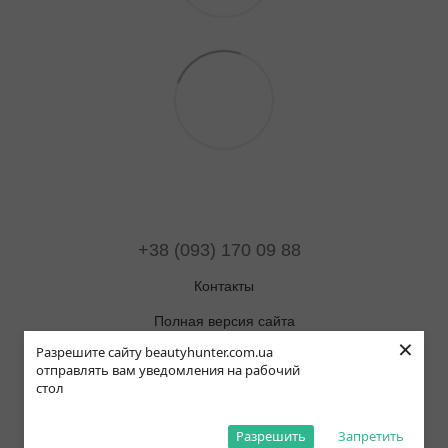
+38 (093) 170 09 88
Контакты
Полная версия сайта
×
Разрешите сайту beautyhunter.com.ua
Карта сайта
отправлять вам уведомления на рабочий
стол
© 2019-2025 Beauty Hunter
Рус
Укр
Eng
Pol
Разрешить
Запретить