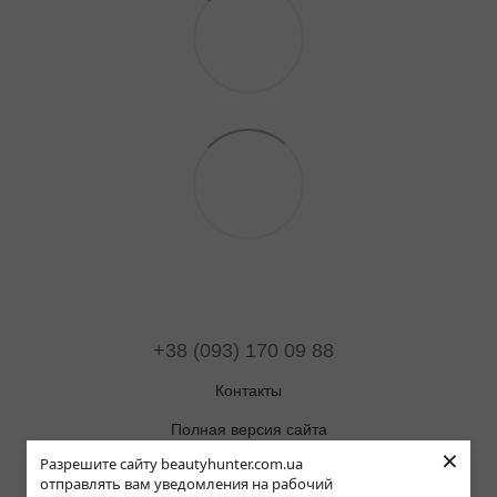
+38 (093) 170 09 88
Контакты
Полная версия сайта
×
Разрешите сайту beautyhunter.com.ua
Карта сайта
отправлять вам уведомления на рабочий