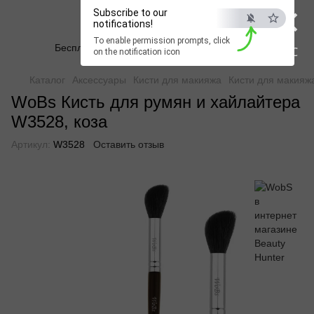
×
Subscribe to our
Beauty Hunter
notifications!
To enable permission prompts, click
Бесплатная доставка при заказе от 2500 грн
ESC
on the notification icon
Каталог
Аксессуары
Кисти для макияжа
Кисти для макия
WoBs Кисть для румян и хайлайтера
W3528, коза
Артикул:
W3528
Оставить отзыв