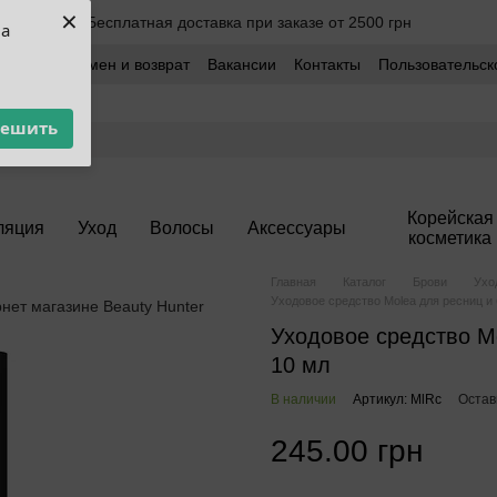
×
Бесплатная доставка при заказе от 2500 грн
ua
оставка
Обмен и возврат
Вакансии
Контакты
Пользовательск
решить
Корейская
ляция
Уход
Волосы
Аксессуары
косметика
Главная
Каталог
Брови
Ухо
Уходовое средство Molea для ресниц и
Уходовое средство M
10 мл
В наличии
Артикул: MlRc
Остав
245.00 грн