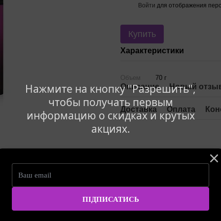
Войти
для отображения перс
%
Купить
Характеристики
Объем
70 г
Нажмите на кнопку "Разрешить",
Описание
Новый отзыв
чтобы получать первым
Доставка
Оплата
Кон
информацию о скидках и крутых
акциях.