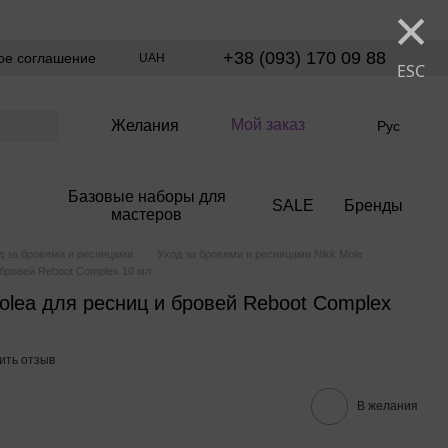
×
+38 (093) 170 09 88
ое соглашение
UAH
ESC
Мой заказ
Желания
Рус
Базовые наборы для
SALE
Бренды
мастеров
д за бровями и ресницами
Уход за бровями и ресницами Nikk Mole
 бровей Reboot Complex 10 мл
olea для ресниц и бровей Reboot Complex
ить отзыв
В желания