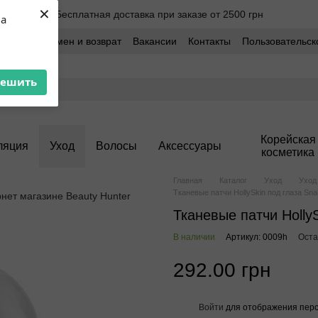
×
Бесплатная доставка при заказе от 2500 грн
ua
оставка
Обмен и возврат
Вакансии
Контакты
Пользовательск
решить
Корейская
ляция
Уход
Волосы
Аксессуары
косметика
Главная
Каталог
Уход
Уход 
Тканевые патчи HollySkin под глаза Snai
Тканевые патчи HollyS
В наличии
Артикул: 0009h
Оста
292.00 грн
Войти
для отображения перс
%