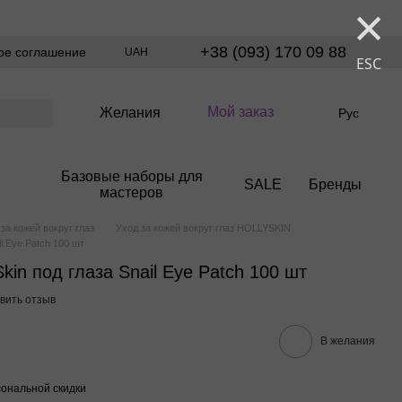
×
+38 (093) 170 09 88
ое соглашение
UAH
ESC
Мой заказ
Желания
Рус
Базовые наборы для
SALE
Бренды
мастеров
за кожей вокруг глаз
Уход за кожей вокруг глаз HOLLYSKIN
l Eye Patch 100 шт
kin под глаза Snail Eye Patch 100 шт
вить отзыв
В желания
ональной скидки