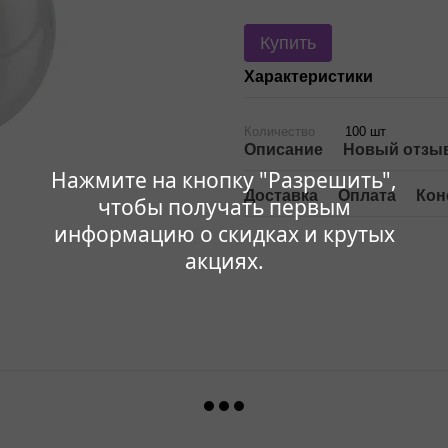
Купить
Характеристики
Количество
100 шт
Описание
Новый отзыв
Нажмите на кнопку "Разрешить",
Доставка
Оплата
Кон
чтобы получать первым
информацию о скидках и крутых
акциях.