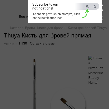
×
Subscribe to our
Beauty Hunter
notifications!
To enable permission prompts, click
Бесплатная доставка при заказе от 2500 грн
ESC
on the notification icon
Каталог
Брови
Кисти для бровей
Кисти для бровей Thuya
Thuya Кисть для бровей прямая
Артикул:
TH30
Оставить отзыв