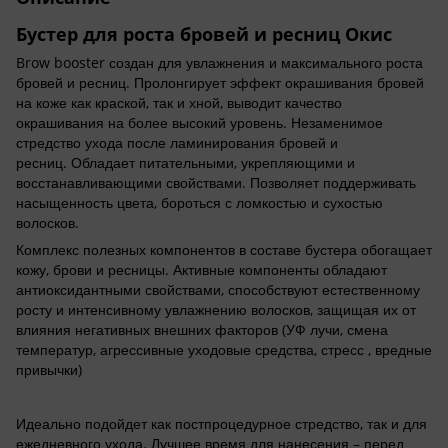
Бустер для роста бровей и ресниц Окис
Brow booster создан для увлажнения и максимального роста
бровей и ресниц. Пролонгирует эффект окрашивания бровей
на коже как краской, так и хной, выводит качество
окрашивания на более высокий уровень. Незаменимое
стредство ухода после ламинирования бровей и
ресниц. Обладает питательными, укрепляющими и
восстанавливающими свойствами. Позволяет поддерживать
насыщенность цвета, бороться с ломкостью и сухостью
волосков.
Комплекс полезных компонентов в составе бустера обогащает
кожу, брови и ресницы. Активные компоненты обладают
антиоксидантными свойствами, способствуют естественному
росту и интенсивному увлажнению волосков, защищая их от
влияния негативных внешних факторов (УФ лучи, смена
температур, агрессивные уходовые средства, стресс , вредные
привычки)
Идеально подойдет как постпроцедурное стредство, так и для
ежедневного ухода. Лучшее время для нанесения – перед