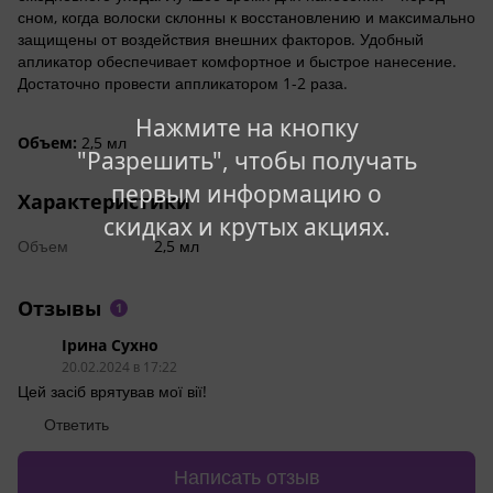
сном, когда волоски склонны к восстановлению и максимально
защищены от воздействия внешних факторов. Удобный
апликатор обеспечивает комфортное и быстрое нанесение.
Достаточно провести аппликатором 1-2 раза.
Нажмите на кнопку
Объем:
2,5 мл
"Разрешить", чтобы получать
первым информацию о
Характеристики
скидках и крутых акциях.
Объем
2,5 мл
Отзывы
1
Ірина Сухно
20.02.2024 в 17:22
Цей засіб врятував мої вії!
Ответить
Написать отзыв