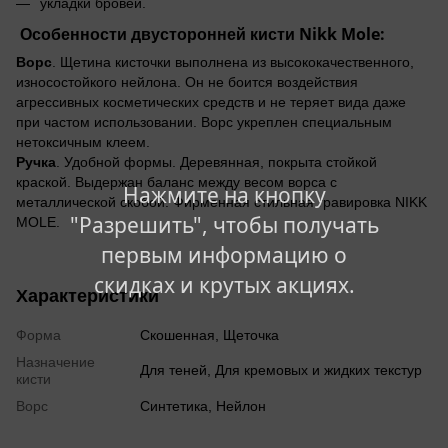
укладки бровей.
Особенности двусторонней кисти Nikk Mole
:
Ворс
. Щетина кисточки выполнена из высококачественного,
износостойкого нейлона. Он не боится воздействия
агрессивных косметических средств и не теряет вида даже
при частом использовании. Ворс укреплен специальным
нетоксичным клеем.
Ручка
. Удобной формы. Деревянная, покрыта стойкой
краской. Выдержан баланс между весом ворса с
Нажмите на кнопку
металлической скобой. Фирменная стильная гравировка NIKK
"Разрешить", чтобы получать
MOLE.
первым информацию о
скидках и крутых акциях.
Характеристики
Форма
Скошенная, Щеточка
Назначение
Для теней, Для кремовых и жидких текстур
кисти
Ворс
Синтетика, Нейлон