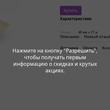
Купить
Характеристики
Размер
48 мм x 27 м
Описание
Новый отзыв
Доставка
Оплата
Кон
Нажмите на кнопку "Разрешить",
чтобы получать первым
информацию о скидках и крутых
акциях.