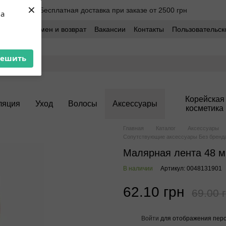
×
Бесплатная доставка при заказе от 2500 грн
ua
оставка
Обмен и возврат
Вакансии
Контакты
Пользовательск
решить
Корейская
ляция
Уход
Волосы
Аксессуары
косметика
Главная
Каталог
Аксессуары
Сопутствующие аксессуары Без бренд
Малярная лента 48 м
В наличии
Артикул: 0048131901
62.10 грн
69.00 
Войти
для отображения перс
%