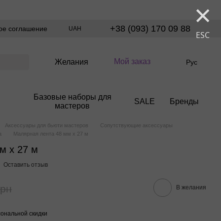
×
+38 (093) 170 09 88
ое соглашение
UAH
ESC
Мой заказ
Желания
Рус
Базовые наборы для
SALE
Бренды
мастеров
Аксессуары для бьюти мастеров
Сопутствующие аксессуары
а
Малярная лента 48 мм x 27 м
м x 27 м
Оставить отзыв
грн
В желания
ональной скидки