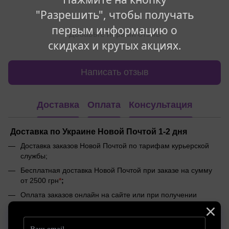
"Разрешить", чтобы получать
первым информацию о
Добавьте первый отзыв
скидках и крутых акциях.
Написать отзыв
Доставка
Оплата
Консультация
Доставка по Украине Новой Почтой 1-2 дня
Доставка заказов Новой Почтой по тарифам курьерской
службы;
Бесплатная доставка Новой Почтой при заказе на сумму
от 2500 грн
*
;
Оплата заказов онлайн на сайте или при получении
(наложенный платеж)
Доставка по Украине Meest 1-4 дня