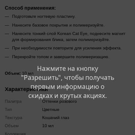
Способ применения:
Подготовьте ногтевую пластину.
Нанесите базовое покрытие и полимеризуйте.
Нанесите тонкий слой Korean Cat Eye, поднесите магнит
для формирования блика, затем полимеризуйте.
При необходимости повторите для усиления эффекта.
Перекройте топом и завершите полимеризацию.
Нажмите на кнопку
Объем:
10 мл
"Разрешить", чтобы получать
первым информацию о
Характеристики
скидках и крутых акциях.
Палитра
Оттенки розового
Тип
Цветные
Текстура
Кошачий глаз
Объем
10 мл
Коллекция