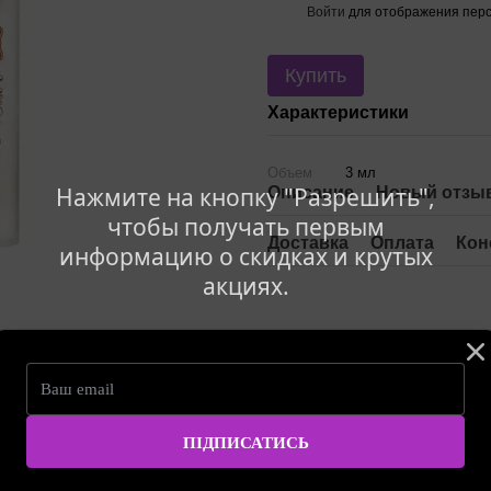
Войти
для отображения перс
%
Купить
Характеристики
Объем
3 мл
Нажмите на кнопку "Разрешить",
Описание
Новый отзыв
чтобы получать первым
Доставка
Оплата
Кон
информацию о скидках и крутых
акциях.