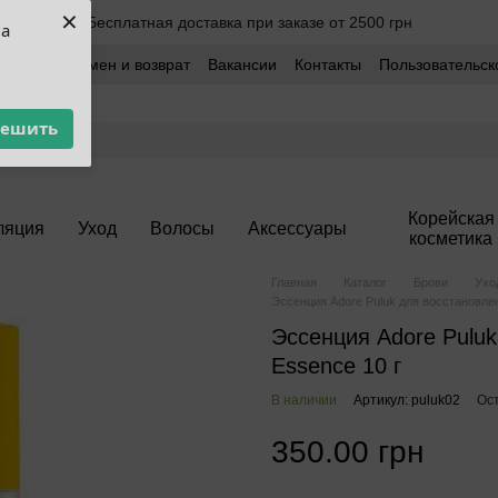
×
Бесплатная доставка при заказе от 2500 грн
ua
оставка
Обмен и возврат
Вакансии
Контакты
Пользовательск
решить
Корейская
ляция
Уход
Волосы
Аксессуары
косметика
Главная
Каталог
Брови
Ухо
Эссенция Adore Puluk для восстановлен
Эссенция Adore Puluk
Essence 10 г
В наличии
Артикул: puluk02
Ос
350.00 грн