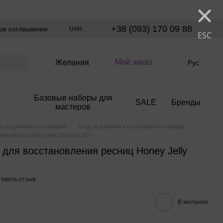
×
+38 (093) 170 09 88
ое соглашение
UAH
ESC
Мой заказ
Желания
Рус
Базовые наборы для
SALE
Бренды
мастеров
д за бровями и ресницами
Уход за бровями и ресницами Без бренда
ия ресниц Honey Jelly Essence 10 г
 для восстановления ресниц Honey Jelly
тавить отзыв
В желания