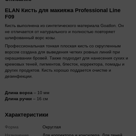
ELAN Кисть для макияжа Professional Line
F09
Кисть выполнена из синтетического материала Goatlon. Он
не отличается от натурального и полностью повторяет
шлифованный ворс козы.
Профессиональная тонкая плоская кисть со скругленным
ворсом создана для выведения четких ровных линий при
окрашивании бровей. Также подходит для нанесения сухих и
кремовых теней, пигментов, блесток, корректора, помады и
других продуктов. Кисть хорошо поддается очистке и
дезинфекции.
Длина ворса
– 10 мм
Длина ручки
– 16 см
Характеристики
Форма
Округлая
Назначение
Для корректора и консилера, Для теней,