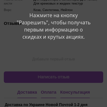
кисти
Для кремовых и жидких текстур
Ворс
Коза, Синтетика, Нейлон
Нажмите на кнопку
"Разрешить", чтобы получать
Отзывы
первым информацию о
скидках и крутых акциях.
Добавьте первый отзыв
Написать отзыв
Доставка
Оплата
Консультация
Доставка по Украине Новой Почтой 1-2 дня