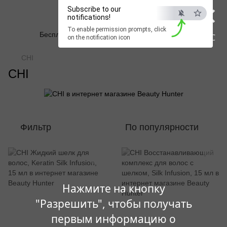
×
Subscribe to our
Beauty Hunter
notifications!
To enable permission prompts, click
Бесплатная доставка при заказе от 2500 грн
ESC
on the notification icon
CHI
CHI
Фильтр
По популярности
Нажмите на кнопку
"Разрешить", чтобы получать
первым информацию о