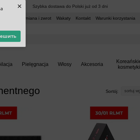
×
Szybka dostawa do Polski już od 3 dni
ua
dostawa
Wymiana i zwrot
Wakaty
Kontakt
Warunki korzystania
решить
Koreański
ilacja
Pielęgnacja
Włosy
Akcesoria
kosmetyki
anentnego
sortuj w
Sortój: