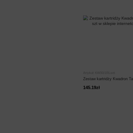
Artykuł: KW30/1RLset
Zestaw kartridży Kwadron Ta
145.19zł