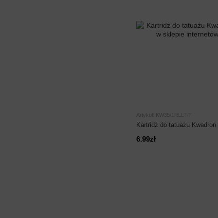
Artykuł: KW35/1RLLT-T
Kartridż do tatuażu Kwadron 
6.99zł