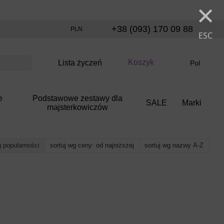
×
+38 (093) 170 09 88
PLN
ESC
Koszyk
Lista życzeń
Pol
e
Podstawowe zestawy dla
SALE
Marki
majsterkowiczów
g popularności
sortuj wg ceny: od najniższej
sortuj wg nazwy A-Z