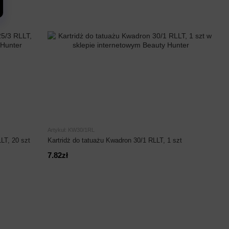
Artykuł: KW30/1RL
LT, 20 szt
Kartridż do tatuażu Kwadron 30/1 RLLT, 1 szt
7.82zł