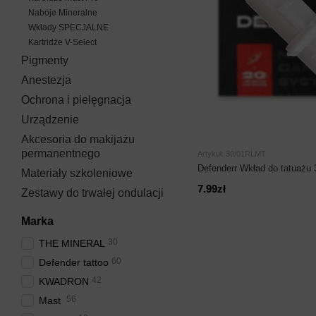
Naboje Mineralne
Wkłady SPECJALNE
Kartridże V-Select
Pigmenty
Anestezja
Ochrona i pielęgnacja
Urządzenie
Akcesoria do makijażu
permanentnego
Artykuł: 30/01RLMT
Defenderr Wkład do tatuażu
Materiały szkoleniowe
7.99zł
Zestawy do trwałej ondulacji
Marka
30
THE MINERAL
60
Defender tattoo
42
KWADRON
56
Mast