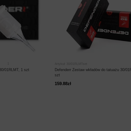
1
Artykuł: 30/01RLMTset
 30/01RLMT, 1 szt
Defenderr Zestaw wkładów do tatuażu 30/01
szt
159.88zł