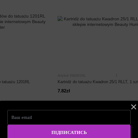
1
Artykuł: KW25/1RL
o tatuażu 1201RL
Kartridż do tatuażu Kwadron 25/1 RLLT, 1 sz
7.82zł