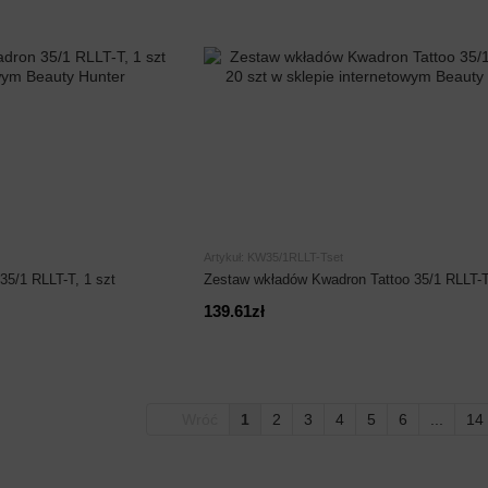
Artykuł: KW35/1RLLT-Tset
35/1 RLLT-T, 1 szt
Zestaw wkładów Kwadron Tattoo 35/1 RLLT-T
139.61zł
Wróć
1
2
3
4
5
6
...
14