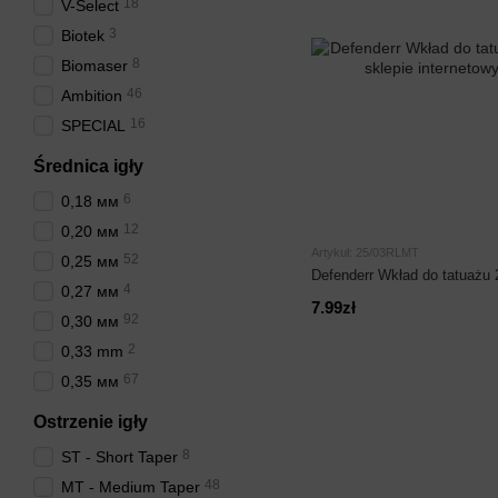
18
V-Select
3
Biotek
8
Biomaser
46
Ambition
16
SPECIAL
Średnica igły
6
0,18 мм
12
0,20 мм
Artykuł: 25/03RLMT
52
0,25 мм
Defenderr Wkład do tatuażu
4
0,27 мм
7.99zł
92
0,30 мм
2
0,33 mm
67
0,35 мм
Ostrzenie igły
8
ST - Short Taper
48
MT - Medium Taper