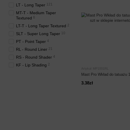
121
LT - Long Taper
MT-T - Medium Taper
6
Textured
2
LT-T - Long Taper Textured
10
SLT - Super Long Taper
4
PT - Point Taper
21
RL - Round Liner
4
RS - Round Shader
2
KF - Lip Shading
Artykuł: MP1001RL
Mast Pro Wkład do tatuażu 
3.38zł