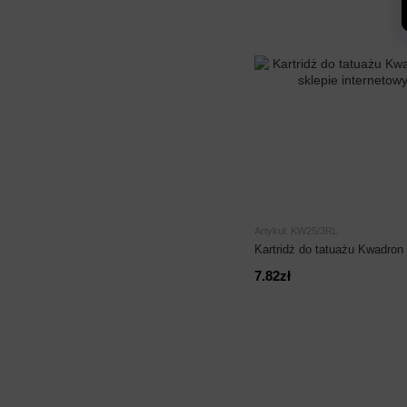
Artykuł: KW25/3RL
Kartridż do tatuażu Kwadron 
7.82zł