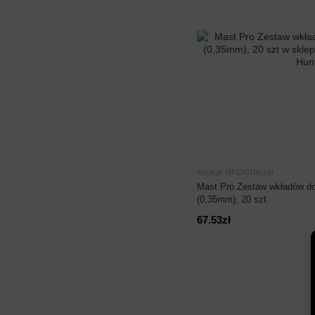
Artykuł: MP1201RLset
Mast Pro Zestaw wkładów d
(0,35mm), 20 szt
67.53zł