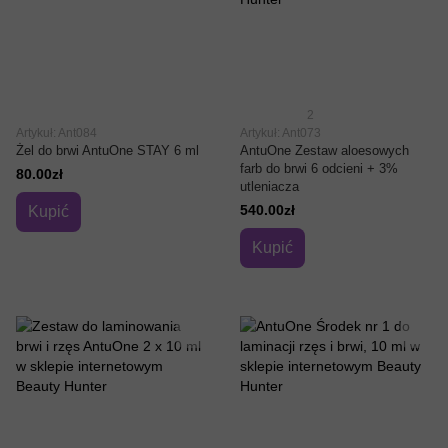
2
Artykuł: Ant084
Artykuł: Ant073
Żel do brwi AntuOne STAY 6 ml
AntuOne Zestaw aloesowych
farb do brwi 6 odcieni + 3%
80.00zł
utleniacza
540.00zł
Kupić
Kupić