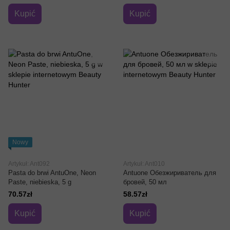
Kupić
Kupić
Nowy
Artykuł: Ant092
Artykuł: Ant010
Pasta do brwi AntuOne, Neon
Antuone Обезжириватель для
Paste, niebieska, 5 g
бровей, 50 мл
70.57zł
58.57zł
Kupić
Kupić