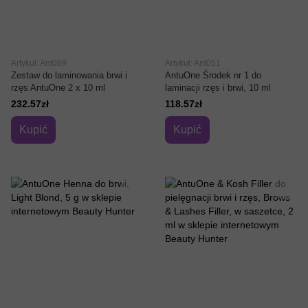
Artykuł: Ant089
Artykuł: Ant051
Zestaw do laminowania brwi i
AntuOne Środek nr 1 do
rzęs AntuOne 2 x 10 ml
laminacji rzęs i brwi, 10 ml
232.57zł
118.57zł
Kupić
Kupić