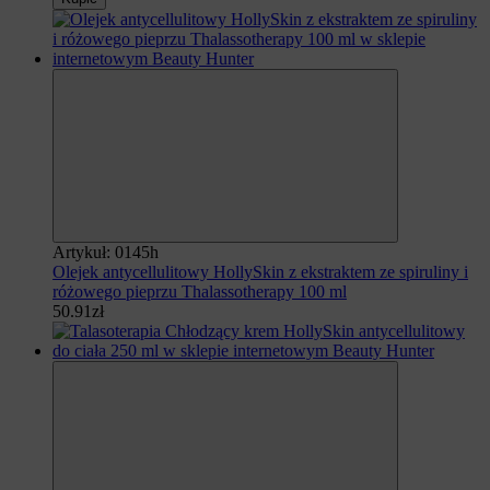
Artykuł: 0145h
Olejek antycellulitowy HollySkin z ekstraktem ze spiruliny i
różowego pieprzu Thalassotherapy 100 ml
50.91zł