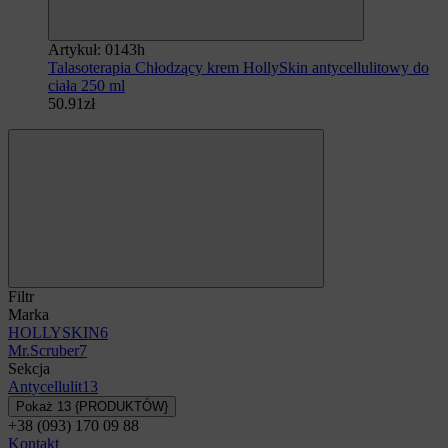
Artykuł: 0143h
Talasoterapia Chłodzący krem HollySkin ​​antycellulitowy do
ciała 250 ml
50.91zł
Filtr
Marka
HOLLYSKIN
6
Mr.Scruber
7
Sekcja
Antycellulit
13
Pokaż 13 {PRODUKTÓW}
+38 (093) 170 09 88
Kontakt