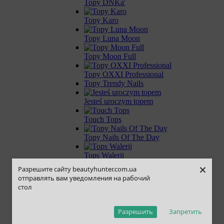
Topy DNKa'
Topy Karo
Topy Luna Moon
Topy Moon Full
Topy OXXI Professional
Topy Trendy Nails
Jesteś uroczym topem
Touch Tops
Topy Nails Of The Day
Tops Walerij
×
Разрешите сайту beautyhunter.com.ua
Tops Biblioteka
отправлять вам уведомления на рабочий
стол
Topy Edlen
Topy SAGA
Разрешить
Запретить
Topy Kira Nails