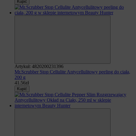
Kupić
Artykuł: 4820200231396
Mr.Scrubber Stop Cellulite Antycellulitowy peeling do ciała,
200 g
41.56zł
Kupić