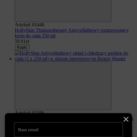
Artykuł: 0144h
HollySkin Thalassotherapy Antycellulitowy rozgrzewający
krem ​​do ciała 250 ml
50.91zł
Kupić
Artykuł: 0159h
HollySkin Antycellulitowy okład i chłodzący peeling do ciała
(2 x 250 ml)
107.01zł
Kupić