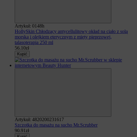
Artykuł: 0148h
HollySkin Chłodzący antycellulitowy okład na ciało z solą
morską i olejkiem eterycznym z mięty pieprzowej,
talasoterapia 250 ml
56.10zł
Kupić
Artykuł: 4820200231617
Szczotka do masażu na sucho Mr.Scrubber
90.91zł
Kupić