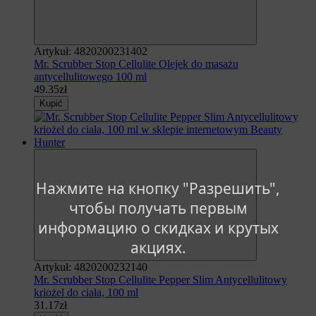
Artykuł: 4820200231402
Mr. Scrubber Stop Cellulite Olejek do masażu
antycellulitowego 100 ml
49.35zł
Kupić
Нажмите на кнопку "Разрешить",
чтобы получать первым
информацию о скидках и крутых
акциях.
Artykuł: 4820200232140
Mr. Scrubber Stop Cellulite Pepper Slim Antycellulitowy
kriożel do ciała, 100 ml
31.17zł