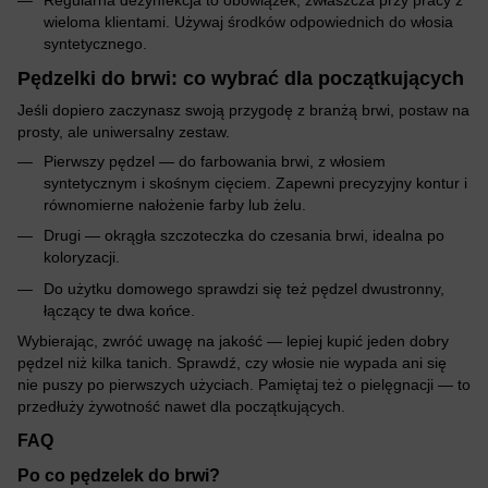
Regularna dezynfekcja to obowiązek, zwłaszcza przy pracy z
wieloma klientami. Używaj środków odpowiednich do włosia
syntetycznego.
Pędzelki do brwi: co wybrać dla początkujących
Jeśli dopiero zaczynasz swoją przygodę z branżą brwi, postaw na
prosty, ale uniwersalny zestaw.
Pierwszy pędzel — do farbowania brwi, z włosiem
syntetycznym i skośnym cięciem. Zapewni precyzyjny kontur i
równomierne nałożenie farby lub żelu.
Drugi — okrągła szczoteczka do czesania brwi, idealna po
koloryzacji.
Do użytku domowego sprawdzi się też pędzel dwustronny,
łączący te dwa końce.
Wybierając, zwróć uwagę na jakość — lepiej kupić jeden dobry
pędzel niż kilka tanich. Sprawdź, czy włosie nie wypada ani się
nie puszy po pierwszych użyciach. Pamiętaj też o pielęgnacji — to
przedłuży żywotność nawet dla początkujących.
FAQ
Po co pędzelek do brwi?