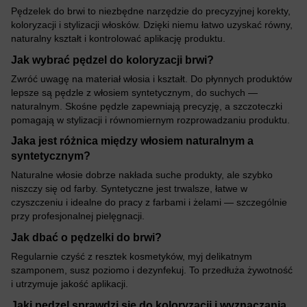
Pędzelek do brwi to niezbędne narzędzie do precyzyjnej korekty,
koloryzacji i stylizacji włosków. Dzięki niemu łatwo uzyskać równy,
naturalny kształt i kontrolować aplikację produktu.
Jak wybrać pędzel do koloryzacji brwi?
Zwróć uwagę na materiał włosia i kształt. Do płynnych produktów
lepsze są pędzle z włosiem syntetycznym, do suchych —
naturalnym. Skośne pędzle zapewniają precyzję, a szczoteczki
pomagają w stylizacji i równomiernym rozprowadzaniu produktu.
Jaka jest różnica między włosiem naturalnym a
syntetycznym?
Naturalne włosie dobrze nakłada suche produkty, ale szybko
niszczy się od farby. Syntetyczne jest trwalsze, łatwe w
czyszczeniu i idealne do pracy z farbami i żelami — szczególnie
przy profesjonalnej pielęgnacji.
Jak dbać o pędzelki do brwi?
Regularnie czyść z resztek kosmetyków, myj delikatnym
szamponem, susz poziomo i dezynfekuj. To przedłuża żywotność
i utrzymuje jakość aplikacji.
Jaki pędzel sprawdzi się do koloryzacji i wyznaczania