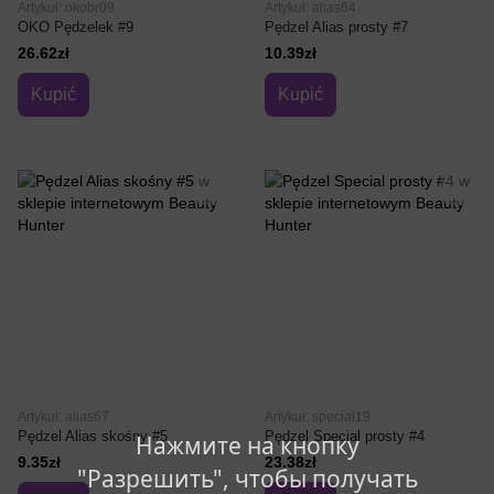
Artykuł: okobr09
Artykuł: alias64
OKO Pędzelek #9
Pędzel Alias prosty #7
26.62zł
10.39zł
Kupić
Kupić
Artykuł: alias67
Artykuł: special19
Pędzel Alias skośny #5
Pędzel Special prosty #4
Нажмите на кнопку
9.35zł
23.38zł
"Разрешить", чтобы получать