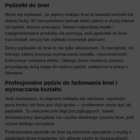
Pędzelki do brwi
Może się wydawać, że piękny makijaż brwi to kwestia techniki lub
dobrej farby. W rzeczywistości jednak efekt zależy w dużej mierze
od pędzla, którym pracujesz. Nawet najbardziej trwałe i
napigmentowane produkty nie pomogą, jeśli pędzelek do brwi
traci kształt, smuży lub nakłada kosmetyk plamami.
Dobry pędzelek do brwi to nie tylko akcesorium. To narzędzie, od
którego zależy precyzja wyznaczania kształtu, równomierność
koloryzacji i estetyka efektu. Dlatego brow-masterzy zawsze
przywiązują dużą wagę do wyboru pędzli, zwłaszcza w pracy z
klientami.
Profesjonalne pędzle do farbowania brwi i
wyznaczania kształtu
Jeśli zauważasz, że pigment nakłada się nierówno, wychodzi
poza kontur lub linia jest zbyt gruba — problemem może być zły
pędzelek. To niekoniecznie błąd początkujących: nawet
doświadczony specjalista nie uzyska idealnego rysunku brwi, jeśli
używa taniego narzędzia.
Profesjonalne pędzelki do brwi są tworzone specjalnie z myślą o
zadaniach brow-masterów. Ich główne cechy to niezawodność,