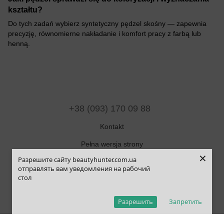
kształtu?
Do tych zadań wybierz syntetyczny pędzel skośny — zapewnia
precyzję, równomierne nakładanie i komfort pracy z farbą lub
henną.
+38 (093) 170 09 88
Kontakt
Pełna wersja strony
×
Разрешите сайту beautyhunter.com.ua
Mapa strony
отправлять вам уведомления на рабочий
стол
© 2019-2025 Beauty Hunter
Рус
Укр
Eng
Pol
Разрешить
Запретить
,