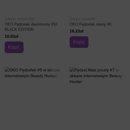
Artykuł: okobr10BE
Artykuł: okobr08
OKO Pędzelek dwustronny #10
OKO Pędzelek równy #8
BLACK EDITION
16.23zł
18.83zł
Kupić
Kupić