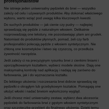
profesjonalistów
Nie istnieje jeden uniwersalny pędzelek do brwi — wszystko
zależy od celu i używanych produktów. Aby dokonać właściwego
wyboru, warto wziąć pod uwagę kilka kluczowych kwestii.
Do suchych produktów — jak cienie czy pudry — najlepiej
sprawdzają się pędzle z naturalnym włosiem. Delikatnie
rozprowadzają one tekstury, nie pozostawiając plam ani grudek.
Natomiast do produktów płynnych, pomad, żeli czy farb
profesjonaliści polecają pędzle z włosiem syntetycznym. Nie
chłoną one kosmetyków i łatwo się czyszczą, co przedłuża
żywotność narzędzia.
Jeśli zależy ci na precyzyjnym rysunku brwi z cienkimi liniami i
uporządkowanym kształtem, wybierz modele skośne. Dają one
maksymalną kontrolę nad aplikacją i nadają się zarówno do
farbowania, jak i do wyznaczania kształtu.
Do lekkiego ułożenia i rozczesania brwi dobrze sprawdzą się
pędzelki o okrągłym lub grzebykowym kształcie. Pomagają one
ułożyć włoski i nadać brwiom wykończony wygląd.
Jeśli chcesz mieć uniwersalny zestaw, wybierz dwa akcesoria:
pędzelek do farbowania brwi z gęstym włosiem syntetycznym
oraz szczoteczkę-grzebień do finalnego ułożenia. Dzięki temu