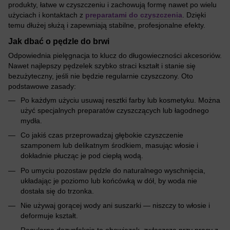
produkty, łatwe w czyszczeniu i zachowują formę nawet po wielu
użyciach i kontaktach z
preparatami do czyszczenia
. Dzięki
temu dłużej służą i zapewniają stabilne, profesjonalne efekty.
Jak dbać o pędzle do brwi
Odpowiednia pielęgnacja to klucz do długowieczności akcesoriów.
Nawet najlepszy pędzelek szybko straci kształt i stanie się
bezużyteczny, jeśli nie będzie regularnie czyszczony. Oto
podstawowe zasady:
Po każdym użyciu usuwaj resztki farby lub kosmetyku. Można
użyć specjalnych preparatów czyszczących lub łagodnego
mydła.
Co jakiś czas przeprowadzaj głębokie czyszczenie
szamponem lub delikatnym środkiem, masując włosie i
dokładnie płucząc je pod ciepłą wodą.
Po umyciu pozostaw pędzle do naturalnego wyschnięcia,
układając je poziomo lub końcówką w dół, by woda nie
dostała się do trzonka.
Nie używaj gorącej wody ani suszarki — niszczy to włosie i
deformuje kształt.