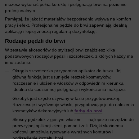
możesz wykonać pełną korektę i pielęgnację brwi na poziomie
profesjonalnym.
Pamiętaj, że jakość materiałów bezpośrednio wpływa na komfort
pracy i efekt. Profesjonalne pędzle do brwi zapewniają idealną
aplikację i lepiej znoszą regularną dezynfekcję.
Rodzaje pędzli do brwi
W zestawie akcesoriów do stylizacji brwi znajdziesz kilka
podstawowych rodzajów pędzli i szczoteczek, z których każdy ma
inne zadanie:
Okrągła szczoteczka przypomina aplikator do tuszu. Jej
główną funkcją jest usunięcie resztek kosmetyków,
rozczesanie i ułożenie włosków w odpowiednim kierunku.
Idealna do codziennej pielęgnacji i wykończenia makijażu.
Grzebyk jest często używany w fazie przygotowawczej.
Rozczesuje i wyrównuje włoski, przygotowując je do nałożenia
kosmetyków dekoracyjnych lub
farby do brwi
.
Skośny pędzelek z gęstym włosiem — najlepsze narzędzie do
precyzyjnej aplikacji cieni, pomad i żeli. Dzięki skośnemu
końcowi umożliwia rysowanie wyraźnych konturów i
podkreślenie kształtu brwi.