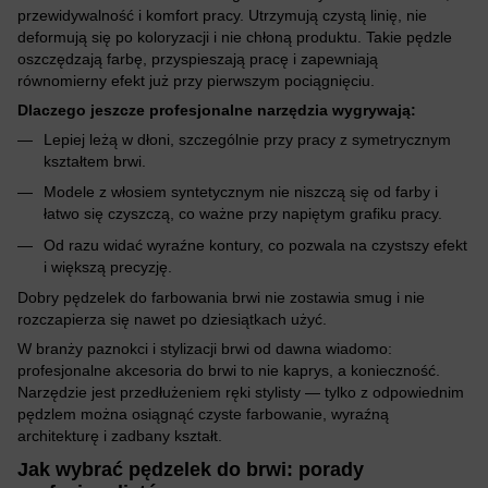
przewidywalność i komfort pracy. Utrzymują czystą linię, nie
deformują się po koloryzacji i nie chłoną produktu. Takie pędzle
oszczędzają farbę, przyspieszają pracę i zapewniają
równomierny efekt już przy pierwszym pociągnięciu.
Dlaczego jeszcze profesjonalne narzędzia wygrywają:
Lepiej leżą w dłoni, szczególnie przy pracy z symetrycznym
kształtem brwi.
Modele z włosiem syntetycznym nie niszczą się od farby i
łatwo się czyszczą, co ważne przy napiętym grafiku pracy.
Od razu widać wyraźne kontury, co pozwala na czystszy efekt
i większą precyzję.
Dobry pędzelek do farbowania brwi nie zostawia smug i nie
rozczapierza się nawet po dziesiątkach użyć.
W branży paznokci i stylizacji brwi od dawna wiadomo:
profesjonalne akcesoria do brwi to nie kaprys, a konieczność.
Narzędzie jest przedłużeniem ręki stylisty — tylko z odpowiednim
pędzlem można osiągnąć czyste farbowanie, wyraźną
architekturę i zadbany kształt.
Jak wybrać pędzelek do brwi: porady