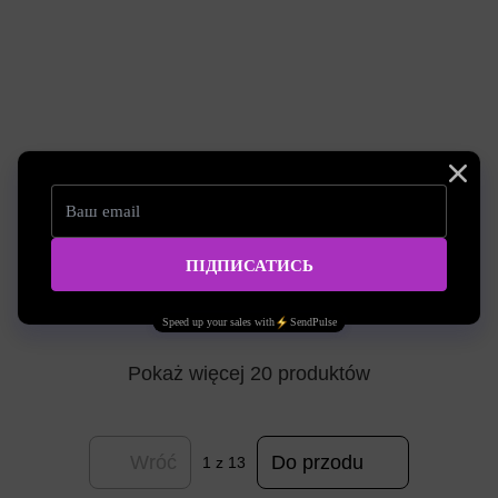
Artykuł: creedKD01
Artykuł: creedKD03
Pędzel Creed-KD Professional
Pędzel Creed-KD Professional
prosty #6
cienki #11
9.09zł
9.09zł
Kupić
Kupić
Pokaż więcej 20 produktów
Wróć
Do przodu
1
z 13