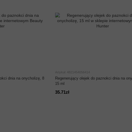
Artykuł: 4821454056414
kci dnia na onycholizę, 8
Regenerujący olejek do paznokci dnia na ony
15 ml
35.71zł