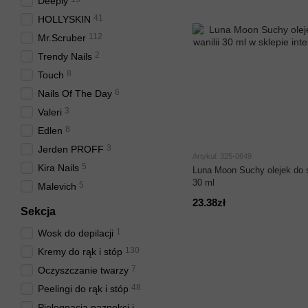
Deeply
41
HOLLYSKIN
112
Mr.Scruber
2
Trendy Nails
8
Touch
6
Nails Of The Day
3
Valeri
8
Edlen
3
Jerden PROFF
Artykuł: 325-0649
5
Kira Nails
Luna Moon Suchy olejek do s
30 ml
5
Malevich
23.38zł
Sekcja
1
Wosk do depilacji
130
Kremy do rąk i stóp
7
Oczyszczanie twarzy
48
Peelingi do rąk i stóp
Pielęgnacja paznokci i