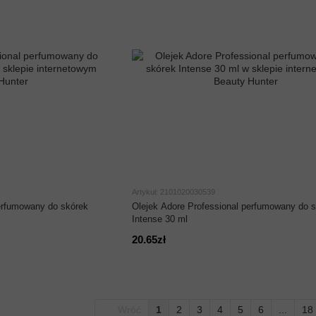
Artykuł: 2101020030539
perfumowany do skórek
Olejek Adore Professional perfumowany do 
Intense 30 ml
20.65zł
Wróć
1
2
3
4
5
6
...
18