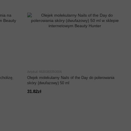
Artykuł: 4820383350006
cholizę,
Olejek molekularny Nails of the Day do polerowania
skóry (dwufazowy) 50 ml
31.82zł