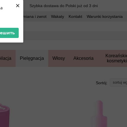
×
Szybka dostawa do Polski już od 3 dni
ua
dostawa
Wymiana i zwrot
Wakaty
Kontakt
Warunki korzystania
решить
Koreański
ilacja
Pielęgnacja
Włosy
Akcesoria
kosmetyki
sortuj w
Sortój: