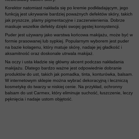
Korektor natomiast nakłada się po kremie podkładającym, jego
funkcją jest ukrywanie bardziej poważnych defektów skóry, takich
jak pryszcze, plamy pigmentacyjne i zaczerwienienia. Dobrze
maskuje wszelkie defekty dzięki swojej gęstej konsystencji.
Puder jest używany jako warstwa końcowa makijażu, może być w
formie prasowanej lub sypkiej. Popularnym wyborem jest puder
na bazie kolagenu, który matuje skórę, nadaje jej gładkość i
aksamitność oraz doskonale utrwala makijaż.
Na oczy i usta kładzie się główny akcent podczas nakładania
makijażu. Dlatego bardzo ważne jest odpowiednie dobranie
produktów do ust, takich jak pomadka, tinta, konturówka, balsam.
W internetowym sklepie można wybrać dekoracyjną i leczniczą
kosmetykę do twarzy w niskiej cenie. Na przykład, ochronny
balsam do ust Carmex, który eliminuje suchość, łuszczenie, leczy
pęknięcia i nadaje ustom objętość.