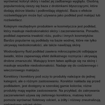
wyrównać koloryt skóry i nadać jej zadbanego wyglądu. Osobną
popularnością cieszy się baza z drobinkami błyszczącymi, które
dodają skórze blasku i podkreślają objętość. Baza o efekcie
rozświetlającym może być używana jako podkład pod makijaż lub
rozświetlacz.
Kolejnym niezbędnym produktem w kosmetyczce jest podkład,
który maskuje niedoskonałości skóry i zaczerwienienia. Ponadto,
podkład zapewnia trwałość różu, pudru i innych kosmetyków.
Bardzo popularne są podkłady na bazie wodnej, które nie tylko
ukrywają niedoskonałości, ale także nawilżają skórę.
Wodoodporny fluid podkład zawiera mikrocząsteczki odbijające
światło, które zapewniają efekt delikatnego rozmycia i ukrywają
drobne zmarszczki. Matujący krem łatwo aplikuje się na skórę i
maskuje wszelkie niedoskonałości. Nadaje się do codziennego i
wieczorowego makijażu.
Korektory i korektory pod oczy to produkty należące do jednej
kategorii, ale o różnym zastosowaniu. Korektor nakłada się przed
podkładem, jest dostępny w szerokiej gamie kolorów, różne
produkty mają wąskie zastosowanie. Na przykład, do zakrywania
zaczerwienień używa się zielonego korektora, matowy kolor
pomoże wyrównać fioletowy odcień, a żółty i różowy zneutralizują
niebieskawy odcień skóry.