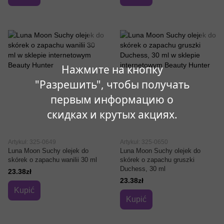
Нажмите на кнопку
"Разрешить", чтобы получать
первым информацию о
скидках и крутых акциях.
Artykuł: 325-0649
Artykuł: 325-0650
Luna Moon Suchy olejek do
Luna Moon Suchy olejek do
skórek o zapachu wanilii 30 ml
skórek o zapachu gruszki
Duchess, 30 ml
23.38zł
23.38zł
Kupić
Kupić