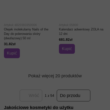
Artykuł: 4820383350006
Artykuł: 05800
Olejek molekularny Nails of the
Kalendarz adwentowy ZOLA na
Day do polerowania skóry
12 dni
(dwufazowy) 50 ml
681.82zł
31.82zł
Kupić
Kupić
Pokaż więcej 20 produktów
Wróć
Do przodu
1
z 54
Jakościowe kosmetyki do użytku