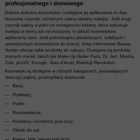
profesjonalnego i domowego
Dobrze dobrana kosmetyka i umiejętne jej aplikowanie to dwa
kluczowe czynniki, od których zależy idealny makijaż. Jeśli drugi
czynnik zależy w pełni od umiejętności kobiety, która wykonuje
makijaż w domu lub od wizażysty, to jakość kosmetyków
wybieramy sami. Jeśli potrzebujesz jakościowych, solidnych i
sprawdzonych kosmetyków do twarzy, sklep internetowy Beauty
Hunter oferuje takie produkty do zakupu. Dostępne są produkty
znanych marek, takich jak Make-Up Atelier Paris, Dr. Jart, Missha,
Zola, proVG, Enough, Jean d'Arcel, MakeUp Revolution.
Kosmetyki są dostępne w różnych kategoriach, pozwalających
stworzyć piękny, przemyślany wizerunek:
Baza;
Podkłady;
Puder;
Rozświetlacze;
Korektory i korektory pod oczy;
Ołówki do ust;
Kremy, żele, serum pod oczy;