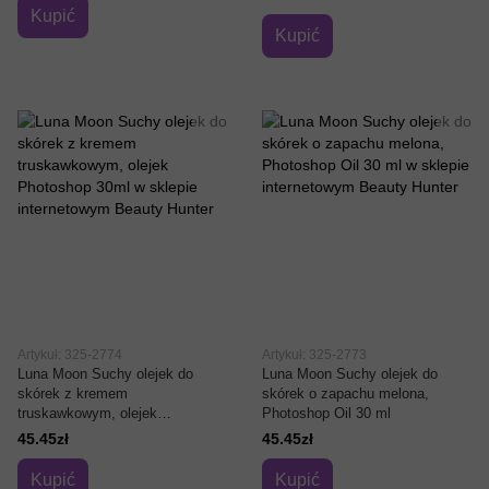
Kupić
Kupić
Artykuł: 325-2774
Artykuł: 325-2773
Luna Moon Suchy olejek do
Luna Moon Suchy olejek do
skórek z kremem
skórek o zapachu melona, ​​
truskawkowym, olejek
Photoshop Oil 30 ml
Photoshop 30ml
45.45zł
45.45zł
Kupić
Kupić