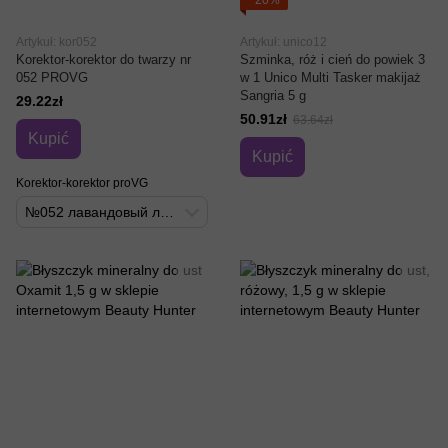
−20%
Artykuł: kor052
Artykuł: unico12
Korektor-korektor do twarzy nr
Szminka, róż i cień do powiek 3
052 PROVG
w 1 Unico Multi Tasker makijaż
Sangria 5 g
29.22zł
50.91zł
63.64zł
Kupić
Kupić
Korektor-korektor proVG
№052 лавандовый латте