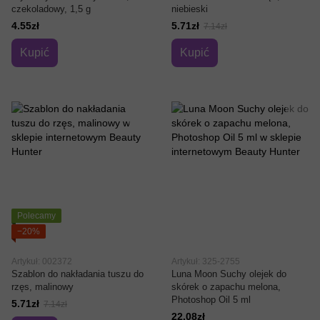
czekoladowy, 1,5 g
niebieski
4.55zł
5.71zł
7.14zł
Kupić
Kupić
Polecamy
−20%
Artykuł: 002372
Artykuł: 325-2755
Szablon do nakładania tuszu do
Luna Moon Suchy olejek do
rzęs, malinowy
skórek o zapachu melona, ​​
Photoshop Oil 5 ml
5.71zł
7.14zł
22.08zł