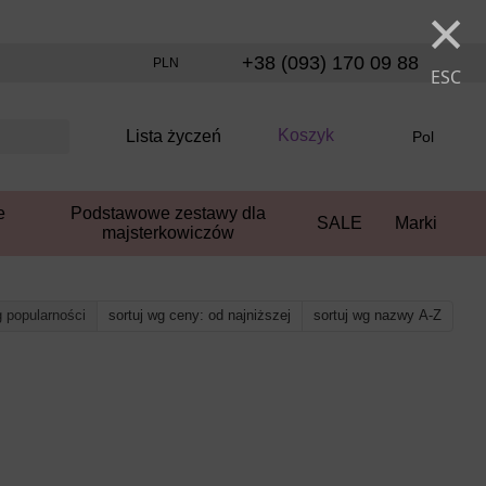
×
+38 (093) 170 09 88
PLN
ESC
Koszyk
Lista życzeń
Pol
e
Podstawowe zestawy dla
SALE
Marki
majsterkowiczów
g popularności
sortuj wg ceny: od najniższej
sortuj wg nazwy A-Z