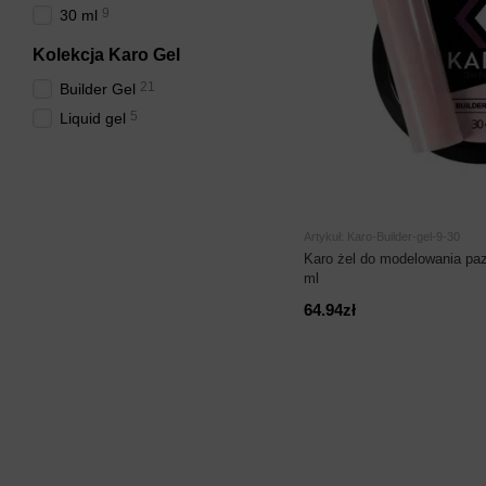
9
30 ml
Kolekcja Karo Gel
21
Builder Gel
5
Liquid gel
Artykuł: Karo-Builder-gel-9-30
Karo żel do modelowania paz
ml
64.94zł