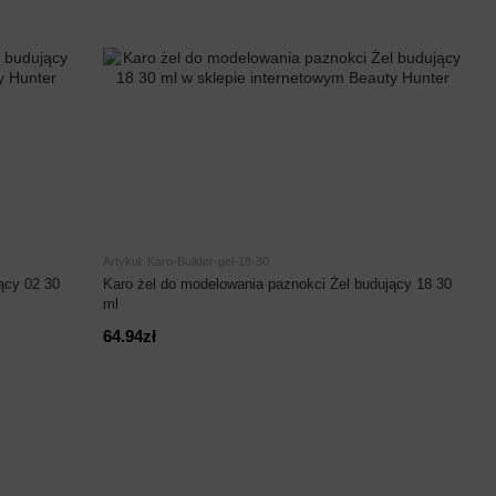
Artykuł: Karo-Builder-gel-18-30
ący 02 30
Karo żel do modelowania paznokci Żel budujący 18 30
ml
64.94zł