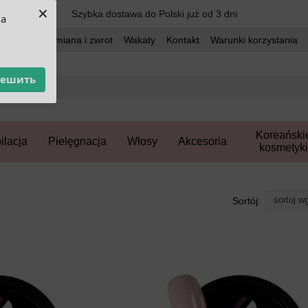
×
Szybka dostawa do Polski już od 3 dni
ua
dostawa
Wymiana i zwrot
Wakaty
Kontakt
Warunki korzystania
решить
Koreański
ilacja
Pielęgnacja
Włosy
Akcesoria
kosmetyki
sortuj w
Sortój: