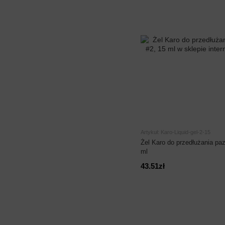
Artykuł: Karo-Liquid-gel-2-15
Żel Karo do przedłużania pazn
ml
43.51zł