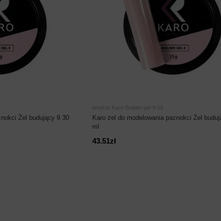
Artykuł: Karo-Builder-gel-9-15
nokci Żel budujący 9 30
Karo żel do modelowania paznokci Żel buduj
ml
43.51zł