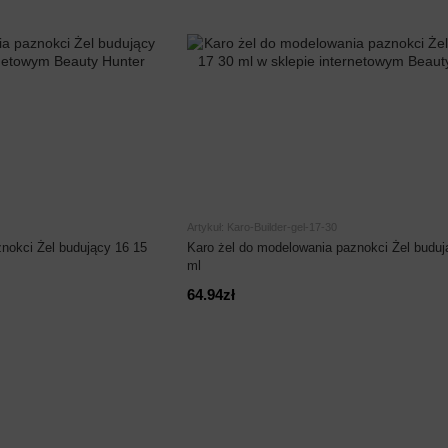
Artykuł: Karo-Builder-gel-17-30
nokci Żel budujący 16 15
Karo żel do modelowania paznokci Żel buduj
ml
64.94zł