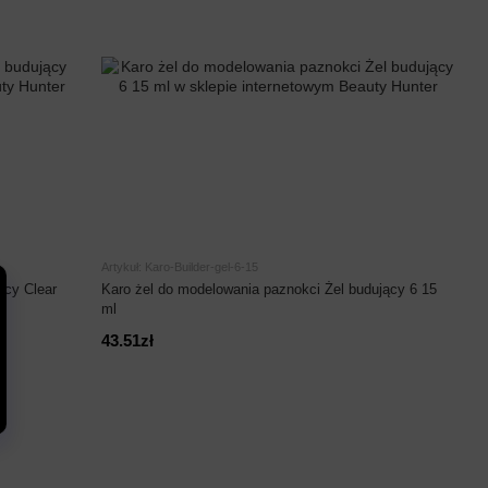
Artykuł: Karo-Builder-gel-6-15
ący Clear
Karo żel do modelowania paznokci Żel budujący 6 15
ml
43.51zł