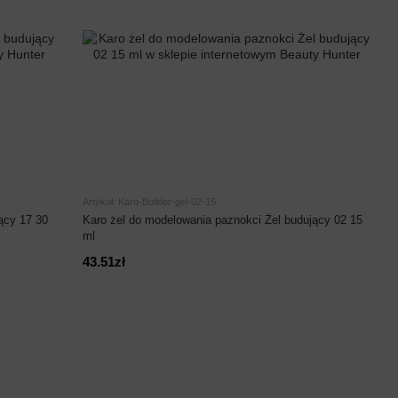
Artykuł: Karo-Builder-gel-02-15
ący 17 30
Karo żel do modelowania paznokci Żel budujący 02 15
ml
43.51zł