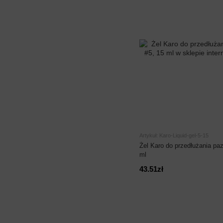
Artykuł: Karo-Liquid-gel-5-15
Żel Karo do przedłużania pazn
ml
43.51zł