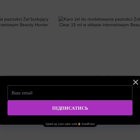
Artykuł: Karo-Builder-gel-Clear-15
nokci Żel budujący Clear
Karo żel do modelowania paznokci Żel buduj
15 ml
41.56zł