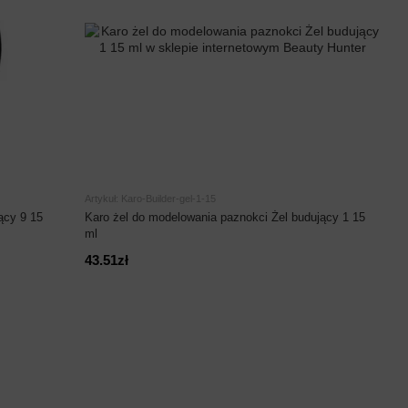
Artykuł: Karo-Builder-gel-1-15
ący 9 15
Karo żel do modelowania paznokci Żel budujący 1 15
ml
43.51zł