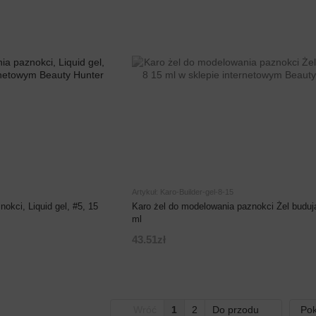
Artykuł: Karo-Builder-gel-8-15
okci, Liquid gel, #5, 15
Karo żel do modelowania paznokci Żel buduj
ml
43.51zł
Wróć
1
2
Do przodu
Pok