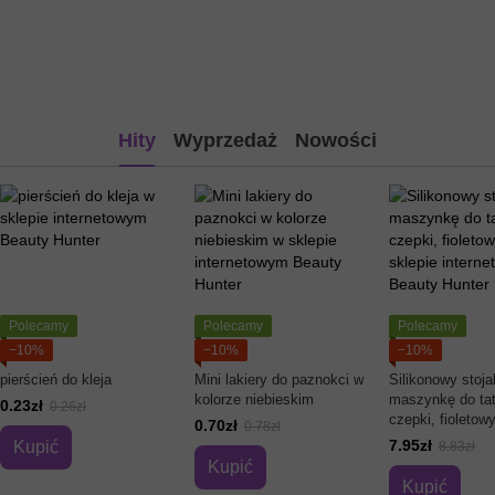
Hity
Wyprzedaż
Nowości
Polecamy
Polecamy
Polecamy
−10%
−10%
−10%
pierścień do kleja
Mini lakiery do paznokci w
Silikonowy stoja
kolorze niebieskim
maszynkę do tat
0.23zł
0.26zł
czepki, fioletow
0.70zł
0.78zł
7.95zł
Kupić
8.83zł
Kupić
Kupić