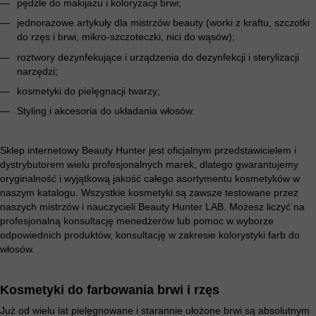
pędzle do makijażu i koloryzacji brwi;
jednorazowe artykuły dla mistrzów beauty (worki z kraftu, szczotki
do rzęs i brwi, mikro-szczoteczki, nici do wąsów);
roztwory dezynfekujące i urządzenia do dezynfekcji i sterylizacji
narzędzi;
kosmetyki do pielęgnacji twarzy;
Styling i akcesoria do układania włosów.
Sklep internetowy Beauty Hunter jest oficjalnym przedstawicielem i
dystrybutorem wielu profesjonalnych marek, dlatego gwarantujemy
oryginalność i wyjątkową jakość całego asortymentu kosmetyków w
naszym katalogu. Wszystkie kosmetyki są zawsze testowane przez
naszych mistrzów i nauczycieli Beauty Hunter LAB. Możesz liczyć na
profesjonalną konsultację menedżerów lub pomoc w wyborze
odpowiednich produktów, konsultację w zakresie kolorystyki farb do
włosów.
Kosmetyki do farbowania brwi i rzęs
Już od wielu lat pielęgnowane i starannie ułożone brwi są absolutnym