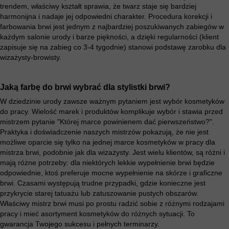
trendem, właściwy kształt sprawia, że ​​twarz staje się bardziej
harmonijna i nadaje jej odpowiedni charakter. Procedura korekcji i
farbowania brwi jest jednym z najbardziej poszukiwanych zabiegów w
każdym salonie urody i barze piękności, a dzięki regularności (klient
zapisuje się na zabieg co 3-4 tygodnie) stanowi podstawę zarobku dla
wizażysty-browisty.
Jaką farbę do brwi wybrać dla stylistki brwi?
W dziedzinie urody zawsze ważnym pytaniem jest wybór kosmetyków
do pracy. Wielość marek i produktów komplikuje wybór i stawia przed
mistrzem pytanie "Której marce powinienem dać pierwszeństwo?".
Praktyka i doświadczenie naszych mistrzów pokazują, że nie jest
możliwe oparcie się tylko na jednej marce kosmetyków w pracy dla
mistrza brwi, podobnie jak dla wizażysty. Jest wielu klientów, są różni i
mają różne potrzeby: dla niektórych lekkie wypełnienie brwi będzie
odpowiednie, ktoś preferuje mocne wypełnienie na skórze i graficzne
brwi. Czasami występują trudne przypadki, gdzie konieczne jest
przykrycie starej tatuażu lub zatuszowanie pustych obszarów.
Właściwy mistrz brwi musi po prostu radzić sobie z różnymi rodzajami
pracy i mieć asortyment kosmetyków do różnych sytuacji. To
gwarancja Twojego sukcesu i pełnych terminarzy.