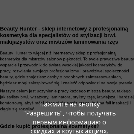
Beauty Hunter - sklep internetowy z profesjonalną
kosmetyką dla specjalistów od stylizacji brwi,
makijażystów oraz mistrzów laminowania rzęs
Beauty Hunter to więcej niż internetowy sklep z profesjonalną
kosmetyką dla mistrzów salonów piękności. To twoje prawdziwe beauty
wsparcie i przewodnik do świata wysokiej jakości kosmetyków do
pracy, rozwijania swojego profesjonalizmu i prawdziwej społeczności
beauty, gdzie znajdziesz osoby o podobnych zainteresowaniach,
będziesz mógł zainspirować się i znaleźć odpowiedzi na swoje pytania.
Naszym celem jest uczynienie pracy każdego mistrza beauty, takiego
jak stylisty brwi, wizażysty, laminatora, stylisty rzęs, łatwiejszą i bardziej
Нажмите на кнопку
komfortową, abyś mógł cieszyć się swoją pracą, być na fali inspiracji i
ciągle się rozwijać.
"Разрешить", чтобы получать
первым информацию о
Gdzie kupić profesjonalną kosmetykę?
скидках и крутых акциях.