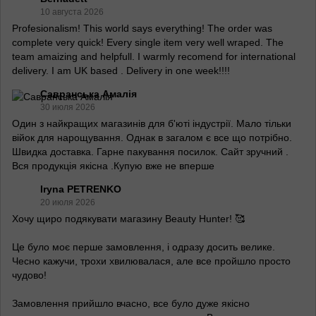
10 августа 2026
Profesionalism! This world says everything! The order was
complete very quick! Every single item very well wraped. The
team amaizing and helpfull. I warmly recomend for international
delivery. I am UK based . Delivery in one week!!!!
Савранська Амалія
30 июля 2026
Один з найкращих магазинів для б'юті індустрії. Мало тільки
війок для нарощування. Однак в загалом є все що потрібно.
Швидка доставка. Гарне пакування посилок. Сайт зручний .
Вся продукція якісна .Купую вже не вперше
Iryna PETRENKO
20 июля 2026
Хочу щиро подякувати магазину Beauty Hunter! 🥰
Це було моє перше замовлення, і одразу досить велике.
Чесно кажучи, трохи хвилювалася, але все пройшло просто
чудово!
Замовлення прийшло вчасно, все було дуже якісно