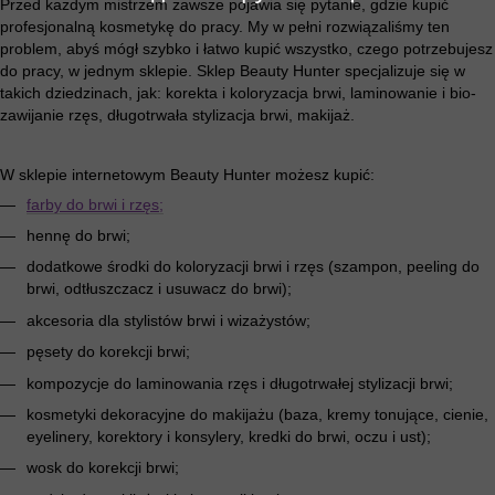
Przed każdym mistrzem zawsze pojawia się pytanie, gdzie kupić
profesjonalną kosmetykę do pracy. My w pełni rozwiązaliśmy ten
problem, abyś mógł szybko i łatwo kupić wszystko, czego potrzebujesz
do pracy, w jednym sklepie. Sklep Beauty Hunter specjalizuje się w
takich dziedzinach, jak: korekta i koloryzacja brwi, laminowanie i bio-
zawijanie rzęs, długotrwała stylizacja brwi, makijaż.
W sklepie internetowym Beauty Hunter możesz kupić:
farby do brwi i rzęs;
hennę do brwi;
dodatkowe środki do koloryzacji brwi i rzęs (szampon, peeling do
brwi, odtłuszczacz i usuwacz do brwi);
akcesoria dla stylistów brwi i wizażystów;
pęsety do korekcji brwi;
kompozycje do laminowania rzęs i długotrwałej stylizacji brwi;
kosmetyki dekoracyjne do makijażu (baza, kremy tonujące, cienie,
eyelinery, korektory i konsylery, kredki do brwi, oczu i ust);
wosk do korekcji brwi;