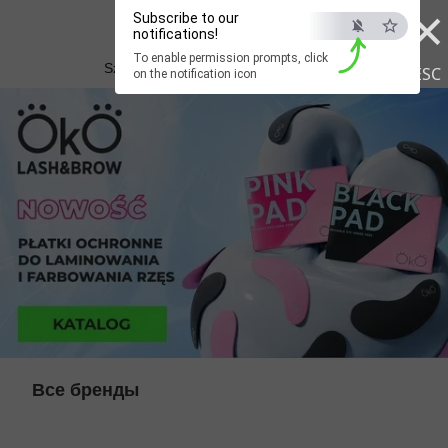
×
Subscribe to our
Beauty Hunter
notifications!
To enable permission prompts, click
Szybka dostawa do Polski już od 3 dni
ESC
on the notification icon
Все бренды