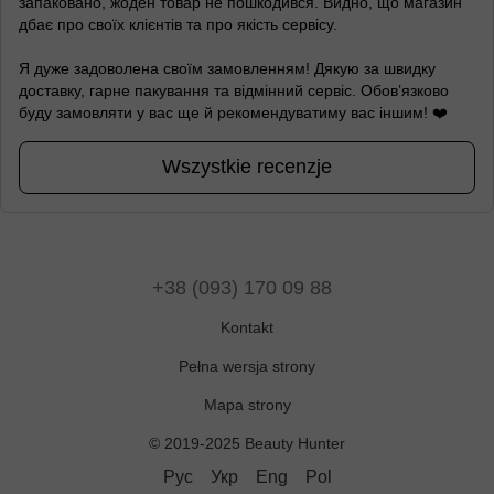
запаковано, жоден товар не пошкодився. Видно, що магазин
дбає про своїх клієнтів та про якість сервісу.
Я дуже задоволена своїм замовленням! Дякую за швидку
доставку, гарне пакування та відмінний сервіс. Обов’язково
буду замовляти у вас ще й рекомендуватиму вас іншим! ❤️
Wszystkie recenzje
+38 (093) 170 09 88
Kontakt
Pełna wersja strony
Mapa strony
© 2019-2025 Beauty Hunter
Рус
Укр
Eng
Pol