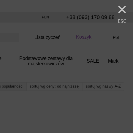
×
+38 (093) 170 09 88
PLN
ESC
Koszyk
Lista życzeń
Pol
e
Podstawowe zestawy dla
SALE
Marki
majsterkowiczów
g popularności
sortuj wg ceny: od najniższej
sortuj wg nazwy A-Z