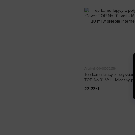
Artykuł: 00-00005258
Top kamuflujący z połyskiem
TOP No 01 Veil - Mleczny pó
27.27zł