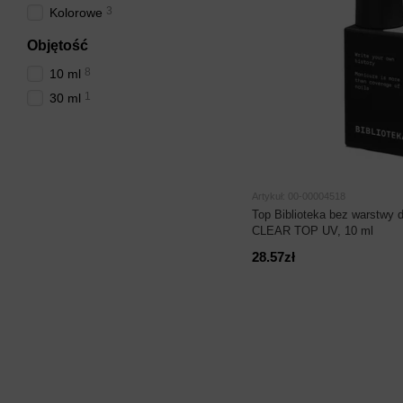
3
Kolorowe
Objętość
8
10 ml
1
30 ml
Artykuł: 00-00004518
Top Biblioteka bez warstwy d
CLEAR TOP UV, 10 ml
28.57zł