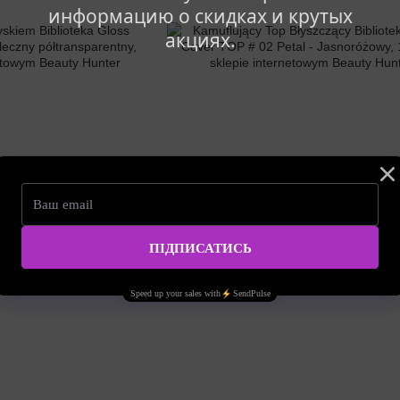
информацию о скидках и крутых
акциях.
Artykuł: 00-00005264
 Biblioteka Gloss Cover
Kamuflujący Top Błyszczący Biblioteka Glo
łtransparentny, 10 ml
TOP # 02 Petal - Jasnoróżowy, 10 ml
27.27zł