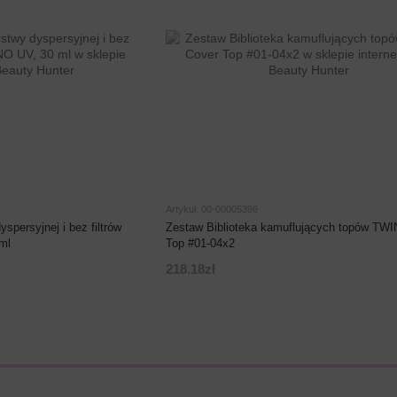
Artykuł: 00-00005396
spersyjnej i bez filtrów
Zestaw Biblioteka kamuflujących topów TW
ml
Top #01-04x2
218.18zł