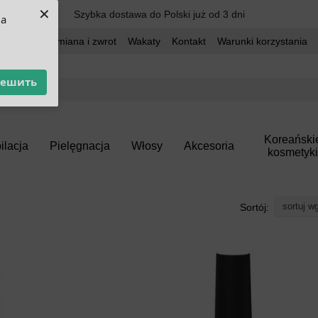
×
Szybka dostawa do Polski już od 3 dni
ua
dostawa
Wymiana i zwrot
Wakaty
Kontakt
Warunki korzystania
решить
Koreański
ilacja
Pielęgnacja
Włosy
Akcesoria
kosmetyki
sortuj w
Sortój: