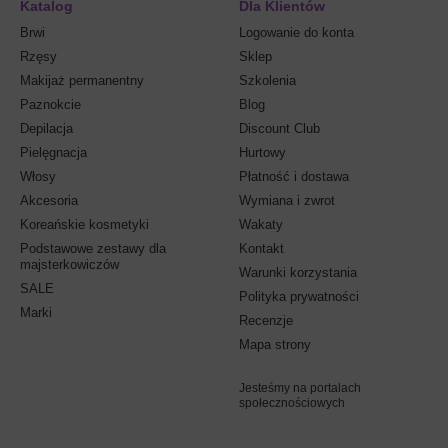
Katalog
Dla Klientów
Brwi
Logowanie do konta
Rzęsy
Sklep
Makijaż permanentny
Szkolenia
Paznokcie
Blog
Depilacja
Discount Club
Pielęgnacja
Hurtowy
Włosy
Płatność i dostawa
Akcesoria
Wymiana i zwrot
Koreańskie kosmetyki
Wakaty
Podstawowe zestawy dla
Kontakt
majsterkowiczów
Warunki korzystania
SALE
Polityka prywatności
Marki
Recenzje
Mapa strony
Jesteśmy na portalach
społecznościowych