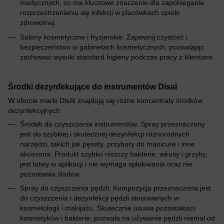
medycznych, co ma kluczowe znaczenie dla zapobiegania
rozprzestrzenianiu się infekcji w placówkach opieki
zdrowotnej.
Salony kosmetyczne i fryzjerskie. Zapewnij czystość i
bezpieczeństwo w gabinetach kosmetycznych, pozwalając
zachować wysoki standard higieny podczas pracy z klientami.
Środki dezynfekujące do instrumentów Disal
W ofercie marki DisAl znajdują się różne koncentraty środków
dezynfekcyjnych:
Środek do czyszczenia instrumentów. Spray przeznaczony
jest do szybkiej i skutecznej dezynfekcji różnorodnych
narzędzi, takich jak pęsety, przybory do manicure i inne
akcesoria. Produkt szybko niszczy bakterie, wirusy i grzyby,
jest łatwy w aplikacji i nie wymaga spłukiwania oraz nie
pozostawia śladów.
Spray do czyszczenia pędzli. Kompozycja przeznaczona jest
do czyszczenia i dezynfekcji pędzli stosowanych w
kosmetologii i makijażu. Skutecznie usuwa pozostałości
kosmetyków i bakterie, pozwala na używanie pędzli niemal od