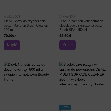
1
Artykuł: D03
Artykuł: D04
DisAL Spray do czyszczenia
DisAL Szampon-koncentrat do
pędzli Make-up Brush Cleaner,
głębokiego czyszczenia pędzli
200 ml
Brush SPA, 150 ml
70.00zł
52.50zł
Kupić
Kupić
Nowy