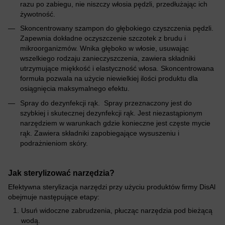
razu po zabiegu, nie niszczy włosia pędzli, przedłużając ich
żywotność.
Skoncentrowany szampon do głębokiego czyszczenia pędzli.
Zapewnia dokładne oczyszczenie szczotek z brudu i
mikroorganizmów. Wnika głęboko w włosie, usuwając
wszelkiego rodzaju zanieczyszczenia, zawiera składniki
utrzymujące miękkość i elastyczność włosa. Skoncentrowana
formuła pozwala na użycie niewielkiej ilości produktu dla
osiągnięcia maksymalnego efektu.
Spray do dezynfekcji rąk. Spray przeznaczony jest do
szybkiej i skutecznej dezynfekcji rąk. Jest niezastąpionym
narzędziem w warunkach gdzie konieczne jest częste mycie
rąk. Zawiera składniki zapobiegające wysuszeniu i
podrażnieniom skóry.
Jak sterylizować narzędzia?
Efektywna sterylizacja narzędzi przy użyciu produktów firmy DisAl
obejmuje następujące etapy:
Usuń widoczne zabrudzenia, płucząc narzędzia pod bieżącą
wodą.