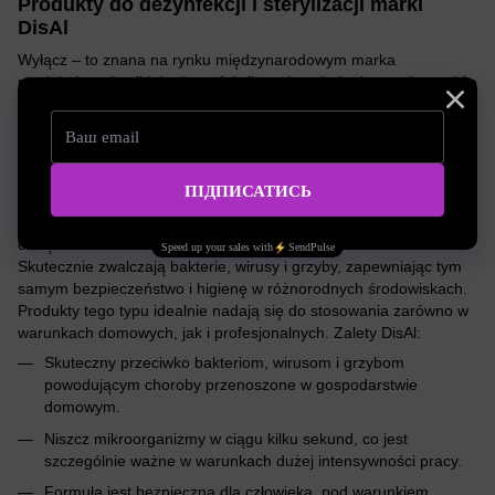
Produkty do dezynfekcji i sterylizacji marki
DisAl
Wyłącz – to znana na rynku międzynarodowym marka
produkująca środki do dezynfekcji powierzchni roboczych, a także
sterylizacji narzędzi na zimno. Firma wykorzystuje innowacyjne
technologie i materiały, gwarantujące bezpieczeństwo i
skuteczność procedur dezynfekcji i sterylizacji.
Kompozycje do dezynfekcji DisAl cieszą się dużą popularnością
wśród ukraińskich rzemieślników, ponieważ charakteryzują się
wysoką wydajnością, łatwością użycia, wydajnością i przystępną
ceną.
Skutecznie zwalczają bakterie, wirusy i grzyby, zapewniając tym
samym bezpieczeństwo i higienę w różnorodnych środowiskach.
Produkty tego typu idealnie nadają się do stosowania zarówno w
warunkach domowych, jak i profesjonalnych. Zalety DisAl:
Skuteczny przeciwko bakteriom, wirusom i grzybom
powodującym choroby przenoszone w gospodarstwie
domowym.
Niszcz mikroorganizmy w ciągu kilku sekund, co jest
szczególnie ważne w warunkach dużej intensywności pracy.
Formuła jest bezpieczna dla człowieka, pod warunkiem