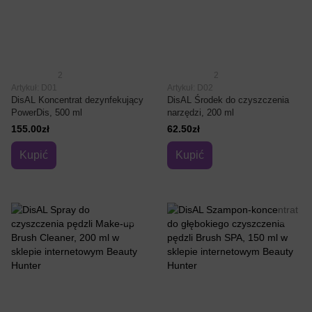
2
2
Artykuł: D01
Artykuł: D02
DisAL Koncentrat dezynfekujący
DisAL Środek do czyszczenia
PowerDis, 500 ml
narzędzi, 200 ml
155.00zł
62.50zł
Kupić
Kupić