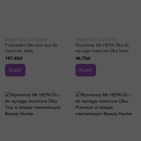
Artykuł: 4823123700963
Artykuł: 4823123703759
Podstawka Ülka pod ręce do
Wymienny filtr HEPA Ülka do
manicure, biała
wyciągu manicure Ülka Nano
197.40zł
46.75zł
Kupić
Kupić