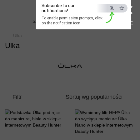
×
Beauty Hunter
Subscribe to our
notifications!
To enable permission prompts, click
Szybka dostawa do Polski już od 3 dni
ESC
on the notification icon
Ulka
Ulka
Filtr
Sortuj wg popularności