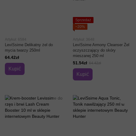
Sprzedaż
−20%
Artykuł: 6584
Artykuł: 3648
LeviSsime Delikatny żel do
LeviSsime Armony Cleanser Żel
mycia twarzy 250ml
oczyszczający do skóry
mieszanej 250 ml
64.42zł
51.54zł
64.42zł
Kupić
Kupić