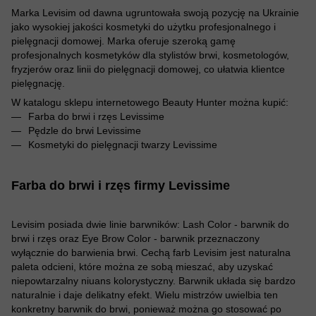
Marka Levisim od dawna ugruntowała swoją pozycję na Ukrainie
jako wysokiej jakości kosmetyki do użytku profesjonalnego i
pielęgnacji domowej. Marka oferuje szeroką gamę
profesjonalnych kosmetyków dla stylistów brwi, kosmetologów,
fryzjerów oraz linii do pielęgnacji domowej, co ułatwia klientce
pielęgnację.
W katalogu sklepu internetowego Beauty Hunter można kupić:
Farba do brwi i rzęs Levissime
Pędzle do brwi Levissime
Kosmetyki do pielęgnacji twarzy Levissime
Farba do brwi i rzęs firmy Levissime
Levisim posiada dwie linie barwników: Lash Color - barwnik do
brwi i rzęs oraz Eye Brow Color - barwnik przeznaczony
wyłącznie do barwienia brwi. Cechą farb Levisim jest naturalna
paleta odcieni, które można ze sobą mieszać, aby uzyskać
niepowtarzalny niuans kolorystyczny. Barwnik układa się bardzo
naturalnie i daje delikatny efekt. Wielu mistrzów uwielbia ten
konkretny barwnik do brwi, ponieważ można go stosować po