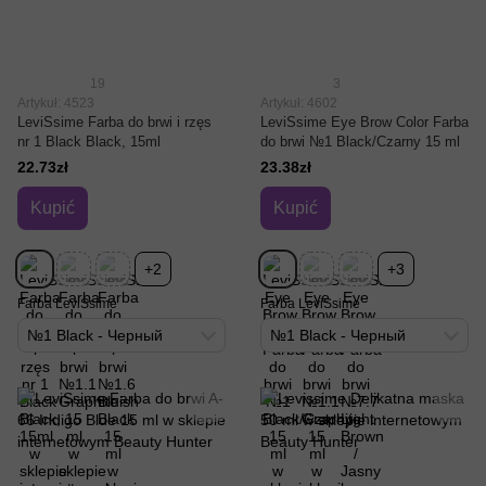
19
3
Artykuł: 4523
Artykuł: 4602
LeviSsime Farba do brwi i rzęs
LeviSsime Eye Brow Color Farba
nr 1 Black Black, 15ml
do brwi №1 Black/Czarny 15 ml
22.73zł
23.38zł
Kupić
Kupić
+2
+3
Farba LeviSsime
Farba LeviSsime
№1 Black - Черный
№1 Black - Черный