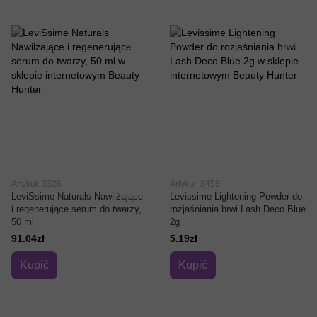
Artykuł: 3326
Artykuł: 3453
LeviSsime Naturals Nawilżające
Levissime Lightening Powder do
i regenerujące serum do twarzy,
rozjaśniania brwi Lash Deco Blue
50 ml
2g
91.04zł
5.19zł
Kupić
Kupić