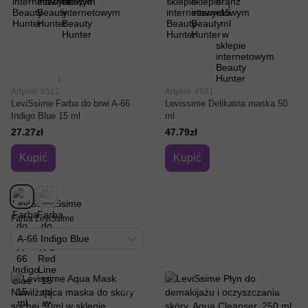
1
Artykuł: 6512
Artykuł: 4681
LeviSsime Farba do brwi A-66
Levissime Delikatna maska ​​50
Indigo Blue 15 ml
ml
27.27zł
47.79zł
Kupić
Kupić
Farba LeviSsime
A-66 Indigo Blue