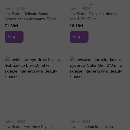
11
Artykuł: 6145
Artykuł: 4504
LeviSsime Delicate Serum
LeviSsime Oksydant do rzęs i
Kojące serum do twarzy 50 ml
brwi 1,8% 90 ml
71.69zł
18.18zł
Kupić
Kupić
Artykuł: 4592
Artykuł: 4594
LeviSsime Eye Brow Styling
Levissime korektor koloru