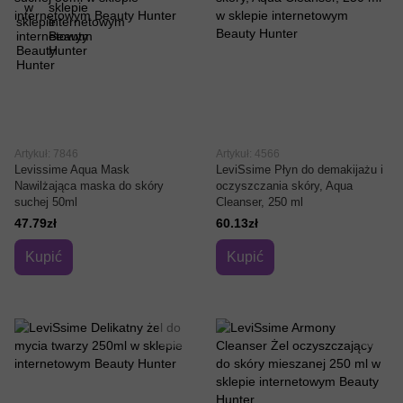
Artykuł: 7846
Artykuł: 4566
Levissime Aqua Mask
LeviSsime Płyn do demakijażu i
Nawilżająca maska ​​do skóry
oczyszczania skóry, Aqua
suchej 50ml
Cleanser, 250 ml
47.79zł
60.13zł
Kupić
Kupić