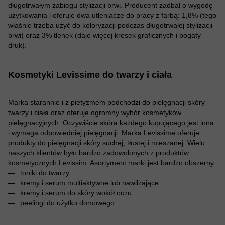
długotrwałym zabiegu stylizacji brwi. Producent zadbał o wygodę
użytkowania i oferuje dwa utleniacze do pracy z farbą: 1,8% (tego
właśnie trzeba użyć do koloryzacji podczas długotrwałej stylizacji
brwi) oraz 3% tlenek (daje więcej kresek graficznych i bogaty
druk).
Kosmetyki Levissime do twarzy i ciała
Marka starannie i z pietyzmem podchodzi do pielęgnacji skóry
twarzy i ciała oraz oferuje ogromny wybór kosmetyków
pielęgnacyjnych. Oczywiście skóra każdego kupującego jest inna
i wymaga odpowiedniej pielęgnacji. Marka Levissime oferuje
produkty do pielęgnacji skóry suchej, tłustej i mieszanej. Wielu
naszych klientów było bardzo zadowolonych z produktów
kosmetycznych Levissim. Asortyment marki jest bardzo obszerny:
toniki do twarzy
kremy i serum multiaktywne lub nawilżające
kremy i serum do skóry wokół oczu
peelingi do użytku domowego