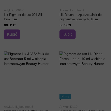
Artykuł: L001-5
Artykuł: lik_diluent
Lik Pigment do ust 001 Silk
Lik Diluent rozpuszczalnik do
Pink, 5ml
pigmentów płynnych, 10 ml
88.31zł
38.96zł
Kupić
Kupić
Nowy
Artykuł: lik_beetroot-5
Artykuł: DL10