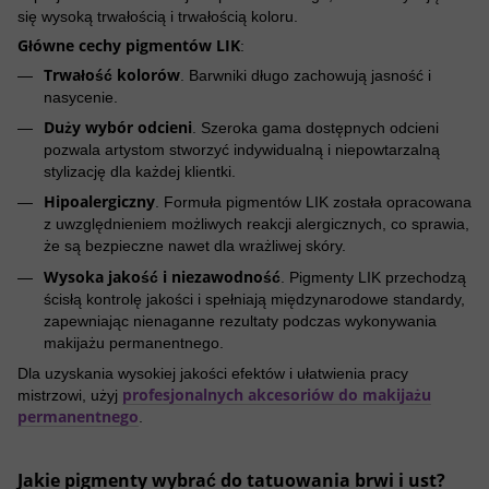
się wysoką trwałością i trwałością koloru.
Główne cechy pigmentów LIK
:
Trwałość kolorów
. Barwniki długo zachowują jasność i
nasycenie.
Duży wybór odcieni
. Szeroka gama dostępnych odcieni
pozwala artystom stworzyć indywidualną i niepowtarzalną
stylizację dla każdej klientki.
Hipoalergiczny
. Formuła pigmentów LIK została opracowana
z uwzględnieniem możliwych reakcji alergicznych, co sprawia,
że ​​są bezpieczne nawet dla wrażliwej skóry.
Wysoka jakość i niezawodność
. Pigmenty LIK przechodzą
ścisłą kontrolę jakości i spełniają międzynarodowe standardy,
zapewniając nienaganne rezultaty podczas wykonywania
makijażu permanentnego.
Dla uzyskania wysokiej jakości efektów i ułatwienia pracy
profesjonalnych akcesoriów do makijażu
mistrzowi, użyj
permanentnego
.
Jakie pigmenty wybrać do tatuowania brwi i ust?