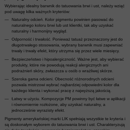
Wybierając idealny barwnik do tatuowania brwi i ust, należy wziąć
pod uwagę kilka ważnych kryteriów:
Naturalny odcień. Kolor pigmentu powinien pasować do
naturalnego koloru brwi lub ust klientki, tak aby uzyskać
naturalny i harmonijny wygląd.
Odporność i trwałość. Ponieważ tatuaż przeznaczony jest do
długotrwałego stosowania, wybrany barwnik musi zapewniać
trwały i trwały efekt, który utrzyma się przez wiele miesięcy.
Bezpieczeństwo i hipoalergiczność. Ważne jest, aby wybierać
produkty, które nie powodują reakcji alergicznych ani
podrażnień skóry, zwłaszcza u osób o wrażliwej skórze.
Szeroka gama odcieni. Obecność różnorodnych odcieni
pozwala mistrzowi wybrać najbardziej odpowiedni kolor dla
każdego klienta i wykonać pracę z najwyższą jakością.
Łatwy w użyciu. Kompozycje PM powinny być łatwe w aplikacji
i równomiernie rozłożone, aby uzyskać naturalny, a
jednocześnie wyrazisty efekt.
Pigmenty amerykańskiej marki LIK spełniają wszystkie te kryteria i
są doskonałym wyborem do tatuowania brwi i ust. Charakteryzują