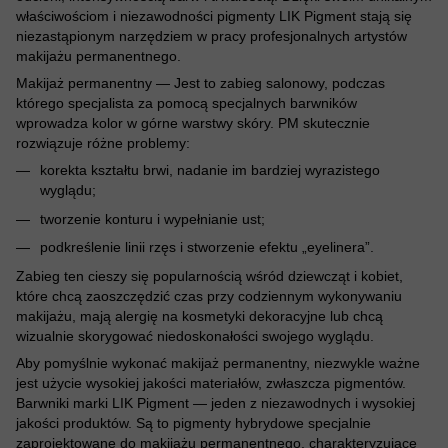
właściwościom i niezawodności pigmenty LIK Pigment stają się
niezastąpionym narzędziem w pracy profesjonalnych artystów
makijażu permanentnego.
Makijaż permanentny — Jest to zabieg salonowy, podczas
którego specjalista za pomocą specjalnych barwników
wprowadza kolor w górne warstwy skóry. PM skutecznie
rozwiązuje różne problemy:
korekta kształtu brwi, nadanie im bardziej wyrazistego
wyglądu;
tworzenie konturu i wypełnianie ust;
podkreślenie linii rzęs i stworzenie efektu „eyelinera”.
Zabieg ten cieszy się popularnością wśród dziewcząt i kobiet,
które chcą zaoszczędzić czas przy codziennym wykonywaniu
makijażu, mają alergię na kosmetyki dekoracyjne lub chcą
wizualnie skorygować niedoskonałości swojego wyglądu.
Aby pomyślnie wykonać makijaż permanentny, niezwykle ważne
jest użycie wysokiej jakości materiałów, zwłaszcza pigmentów.
Barwniki marki LIK Pigment — jeden z niezawodnych i wysokiej
jakości produktów. Są to pigmenty hybrydowe specjalnie
zaprojektowane do makijażu permanentnego, charakteryzujące