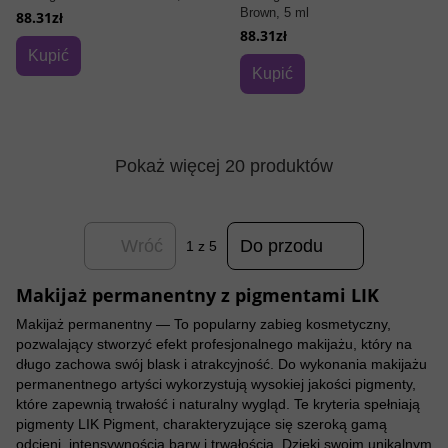
Brown, 5 ml
88.31zł
88.31zł
Kupić
Kupić
Pokaż więcej 20 produktów
Wróć
Do przodu
1
z 5
Makijaż permanentny z pigmentami LIK
Makijaż permanentny — To popularny zabieg kosmetyczny,
pozwalający stworzyć efekt profesjonalnego makijażu, który na
długo zachowa swój blask i atrakcyjność. Do wykonania makijażu
permanentnego artyści wykorzystują wysokiej jakości pigmenty,
które zapewnią trwałość i naturalny wygląd. Te kryteria spełniają
pigmenty LIK Pigment, charakteryzujące się szeroką gamą
odcieni, intensywnością barw i trwałością. Dzięki swoim unikalnym