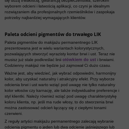
się dużą trwałością, gwarancją bezpieczeństwa, szerokim
wyborem odcieni i łatwością aplikacji, co czyni je idealnym
rozwiązaniem dla profesjonalnych rzemieślników i zaspokaja
potrzeby najbardziej wymagających klientów.
Paleta odcieni pigmentów do trwałego LIK
Paleta pigmentów do makijażu permanentnego LIK
prezentowana jest w wielu wariantach kolorystycznych,
pozwalających stworzyć wyrazisty kontur brwi i ust. Teraz nie
ołówkiem do ust
musisz już stale podkreślać linii
i brwiami.
Codzienny makijaż nie będzie już zajmował Ci dużo czasu.
Ważne jest, aby wiedzieć, jak wybrać odpowiedni, harmonijny
kolor, aby uzyskać naturalny i atrakcyjny efekt. Przy wyborze
odcienia brwi i ust warto wziąć pod uwagę nie tylko naturalny
kolor włosów czy karnację, ale także indywidualne preferencje i
styl klientki. Należy również wziąć pod uwagę charakterystykę
koloru klienta, np. jeśli ma rude włosy, to do stworzenia brwi
można zastosować odcień łączący się z ciepłymi tonami
czerwieni.
Z reguły artyści makijażu permanentnego zalecają wybranie
odcienia pigmentu o jeden lub dwa odcienie jaśniejszego lub