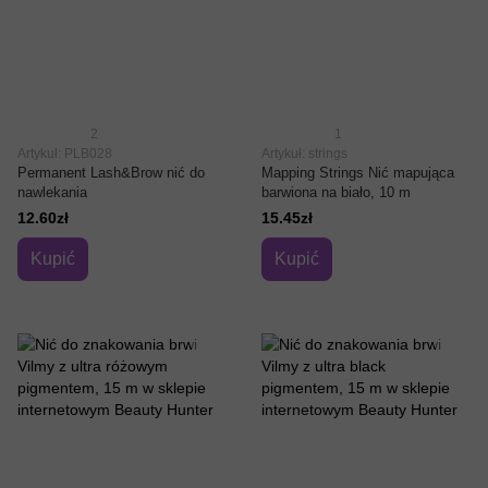
2
1
Artykuł: PLB028
Artykuł: strings
Permanent Lash&Brow nić do
Mapping Strings Nić mapująca
nawlekania
barwiona na biało, 10 m
12.60zł
15.45zł
Kupić
Kupić