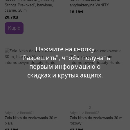
Strings Pre-inked”, barwione,
antybakteryjna VANITY
czarne, 20 m
18.18zł
20.78zł
Kupić
Нажмите на кнопку
"Разрешить", чтобы получать
первым информацию о
скидках и крутых акциях.
2
Artykuł: z-thread01
Artykuł: z-thread02
Zola Nitka do znakowania 30 m,
Zola Nitka do znakowania 30 m,
biała
różowy