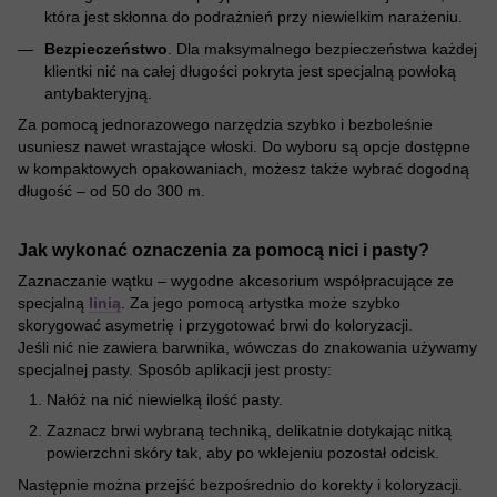
która jest skłonna do podrażnień przy niewielkim narażeniu.
Bezpieczeństwo
. Dla maksymalnego bezpieczeństwa każdej
klientki nić na całej długości pokryta jest specjalną powłoką
antybakteryjną.
Za pomocą jednorazowego narzędzia szybko i bezboleśnie
usuniesz nawet wrastające włoski. Do wyboru są opcje dostępne
w kompaktowych opakowaniach, możesz także wybrać dogodną
długość – od 50 do 300 m.
Jak wykonać oznaczenia za pomocą nici i pasty?
Zaznaczanie wątku – wygodne akcesorium współpracujące ze
specjalną
linią
. Za jego pomocą artystka może szybko
skorygować asymetrię i przygotować brwi do koloryzacji.
Jeśli nić nie zawiera barwnika, wówczas do znakowania używamy
specjalnej pasty. Sposób aplikacji jest prosty:
Nałóż na nić niewielką ilość pasty.
Zaznacz brwi wybraną techniką, delikatnie dotykając nitką
powierzchni skóry tak, aby po wklejeniu pozostał odcisk.
Następnie można przejść bezpośrednio do korekty i koloryzacji.