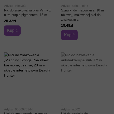
Artykuł: vilmy03
Artykuł: strings-pink
Nić do znakowania brwi Vilmy z
Sznurki do mapowania, 10 m
ultra purple pigmentem, 15 m
różowej, malowanej nici do
znakowania
25.32zł
19.48zł
Kupić
Kupić
1
Artykuł: 0056976344
Artykuł: nt002
Nici do znakowania „Mapping
Nić do nawlekania