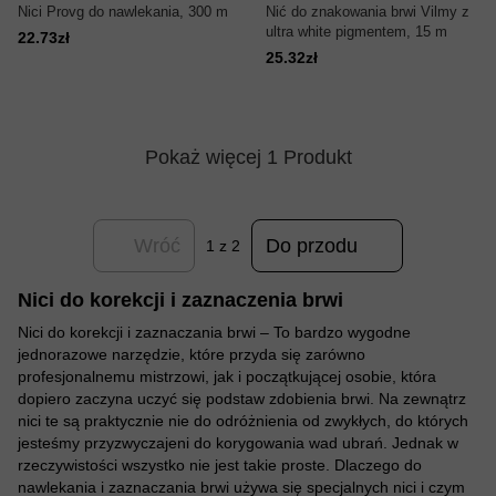
Nici Provg do nawlekania, 300 m
Nić do znakowania brwi Vilmy z
ultra white pigmentem, 15 m
22.73zł
25.32zł
Pokaż więcej 1 Produkt
Wróć
Do przodu
1
z 2
Nici do korekcji i zaznaczenia brwi
Nici do korekcji i zaznaczania brwi – To bardzo wygodne
jednorazowe narzędzie, które przyda się zarówno
profesjonalnemu mistrzowi, jak i początkującej osobie, która
dopiero zaczyna uczyć się podstaw zdobienia brwi. Na zewnątrz
nici te są praktycznie nie do odróżnienia od zwykłych, do których
jesteśmy przyzwyczajeni do korygowania wad ubrań. Jednak w
rzeczywistości wszystko nie jest takie proste. Dlaczego do
nawlekania i zaznaczania brwi używa się specjalnych nici i czym