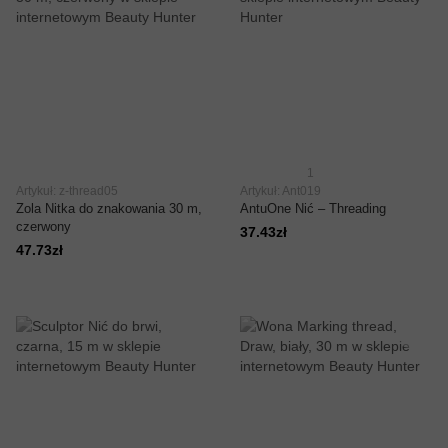
1
Artykuł: z-thread05
Artykuł: Ant019
Zola Nitka do znakowania 30 m,
AntuOne Nić – Threading
czerwony
37.43zł
47.73zł