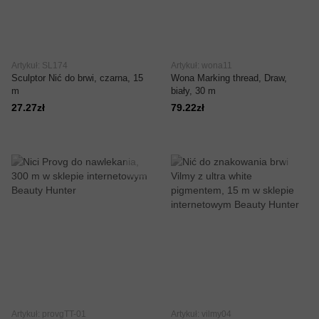
Artykuł: SL174
Artykuł: wona11
Sculptor Nić do brwi, czarna, 15
Wona Marking thread, Draw,
m
biały, 30 m
27.27zł
79.22zł
Artykuł: provgTT-01
Artykuł: vilmy04