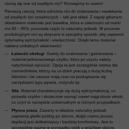
różnią się one od zwykłych nici? Rozwiążmy to razem!
Pierwszą rzeczą, która odróżnia nici do znakowania i nawlekania
od zwykłych nici szwalniczych – taki jest skład. Z reguły głównym
składnikiem materiału jest bawełna, która w zależności od marki
ma 90 – 95%, pozostała część to naturalny jedwab. W procesie
produkcyjnym nici są skręcane w specjalny sposób, aby zapewnić
optymalną wytrzymałość i elastyczność. Dzięki temu materiał
nabiera unikalnych właściwości:
Łatwość obsługi
. Gwinty do znakowania i gwintowania –
materiał jednorazowego użytku, który po użyciu należy
natychmiast wyrzucić. Opcja ta jest szczególnie istotna dla
rzemieślników, którzy na co dzień pracują z dużą liczbą
klientów i nie zawsze mają czas na posługiwanie się
narzędziami typu pęseta, nożyczki itp.
Siła
. Materiał charakteryzuje się dużą wytrzymałością, co
pozwala szybko i skutecznie usunąć nawet najgrubsze włoski,
co czyni to narzędzie uniwersalnym w różnych przypadkach.
Płynna praca
. Zawarty w składzie naturalny jedwab
zapewnia gładki poślizg po skórze, dzięki czemu proces
depilacji jest delikatniejszy i bardziej komfortowy. Jest to
szczególnie ważne w przypadku osób o wrażliwej skórze,