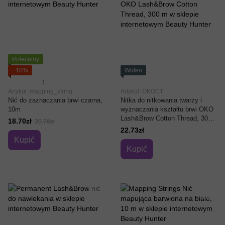
Polecamy
−10%
Wideo
1
Artykuł: mapping_string
Artykuł: OKOCT
Nić do zaznaczania brwi czarna,
Nitka do nitkowania twarzy i
10m
wyznaczania kształtu brwi OKO
Lash&Brow Cotton Thread, 300
18.70zł
20.78zł
m
22.73zł
Kupić
Kupić